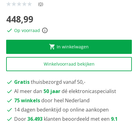
(0)
Geen
scorewaarde
Dezelfde
448,99
paginalink.
Op voorraad
In winkelwagen
Winkelvoorraad bekijken
Gratis
thuisbezorgd vanaf 50,-
Al meer dan
50 jaar
dé elektronicaspecialist
75 winkels
door heel Nederland
14 dagen bedenktijd op online aankopen
Door
36.493
klanten beoordeeld met een
9.1