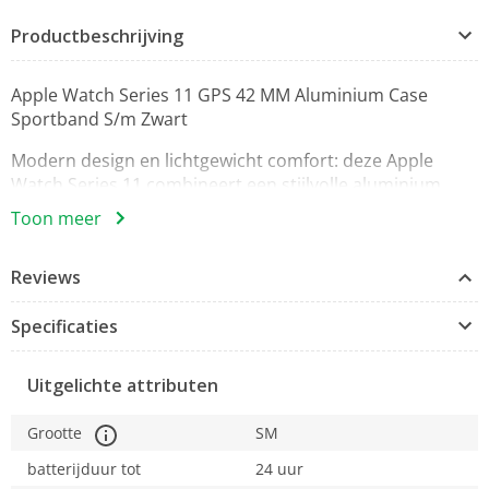
Productbeschrijving
Apple Watch Series 11 GPS 42 MM Aluminium Case
Sportband S/m Zwart
Modern design en lichtgewicht comfort: deze Apple
Watch Series 11 combineert een stijlvolle aluminium
kast met een slank profiel en een sportief, zwart silicone
Toon meer
bandje in maat S/M. De GPS-functionaliteit ondersteunt
nauwkeurige route- en trainingsregistratie, terwijl het
Reviews
robuuste maar verfijnde diamantzwarte aluminium
case een premium uitstraling geeft die bij elke outfit
Specificaties
past.
Belangrijkste kenmerken:
Uitgelichte attributen
- Model: Apple Watch Series 11 (GPS)
- Kastmaat: 42 mm
Grootte
SM
- Materiaal kast: Aluminium
- Band: Sportarmband, maat S/M, kleur diamantzwart
batterijduur tot
24 uur