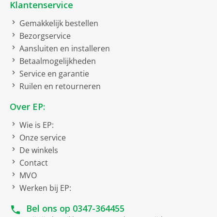
Klantenservice
(# cm)
18 cm
Gemakkelijk bestellen
Algemeen
Bezorgservice
Aansluiten en installeren
waterdicht tot
50 meter
Betaalmogelijkheden
Wifi
Service en garantie
NFC (Near Field
Ruilen en retourneren
Communication)
Over EP:
Bluetooth technologie
Wie is EP:
Versie
5.3
Onze service
batterijduur tot
24 uur
De winkels
Contact
Bruto afmetingen inclusief verpakking
MVO
bruto breedte
Werken bij EP:
24.1 cm
bruto hoogte
3 cm
Bel ons op
0347-364455