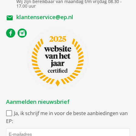
bruto diepte
7.4 cm
Wij zijn bereikbaar van maandag t/m vrijdag 08.30 -
17.00 uur
bruto gewicht
0.268 kg
klantenservice@ep.nl
Compatible met
vanaf versie
26
Functies
Noodoproepfunctie
Voice recording
Hoogtemeter
Aanmelden nieuwsbrief
Valdetectie
Ja, ik schrijf me in voor de beste aanbiedingen van
Bloeddrukmeter
EP:
Zuurstofmeting (bloed)