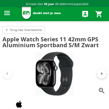
Al meer dan
50 jaar
dé elektronicaspecialist
75 winkels
door heel Nederland
Achteraf betalen via Klarna
Terug naar Smartwatches
Apple Watch Series 11 42mm GPS
Aluminium Sportband S/M Zwart