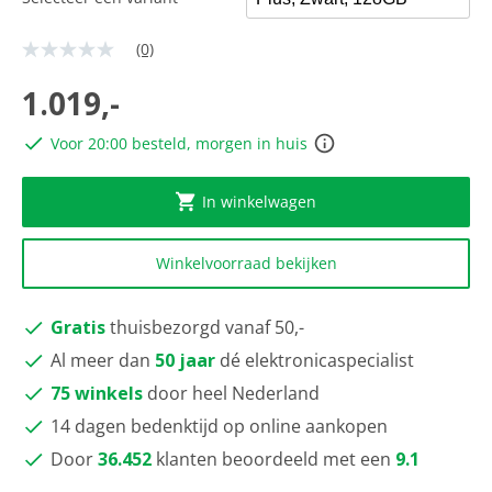
(0)
Geen
scorewaarde
Dezelfde
1.019,-
paginalink.
Voor 20:00 besteld, morgen in huis
In winkelwagen
Winkelvoorraad bekijken
Gratis
thuisbezorgd vanaf 50,-
Al meer dan
50 jaar
dé elektronicaspecialist
75 winkels
door heel Nederland
14 dagen bedenktijd op online aankopen
Door
36.452
klanten beoordeeld met een
9.1