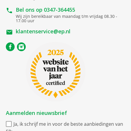
Electronische
Bel ons op
0347-364455
beeldstabilisator
Wij zijn bereikbaar van maandag t/m vrijdag 08.30 -
17.00 uur
Geo-Tagging
klantenservice@ep.nl
Flitser
Camera voorzijde
Megapixel
12
Tweede hoofdcamera
Ultra groothoek
Digitale zoom
10-voudig
Optisch uitzoomen
2-voudig
Aanmelden nieuwsbrief
Comfort uitrusting
Ja, ik schrijf me in voor de beste aanbiedingen van
Versie
18