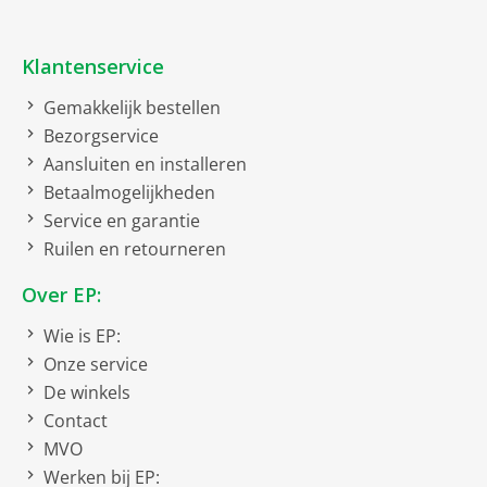
meegaat en dankzij de vernieuwde iOS 18 software heb
Noodoproepfunctie
je een intuïtieve gebruikservaring en maximale
Klantenservice
beveiliging van je gegevens.
Touch Screen display
Gemakkelijk bestellen
Ontgrendeling via
Bezorgservice
gezichtsherkenning
Aansluiten en installeren
Bruto afmetingen inclusief verpakking
Betaalmogelijkheden
Service en garantie
bruto breedte
18.4 cm
Ruilen en retourneren
bruto hoogte
2.8 cm
Over EP:
bruto diepte
9.3 cm
Wie is EP:
bruto gewicht
0.38 kg
Onze service
De winkels
Camera
Contact
Megapixels
48
MVO
Werken bij EP:
Camera achterzijde