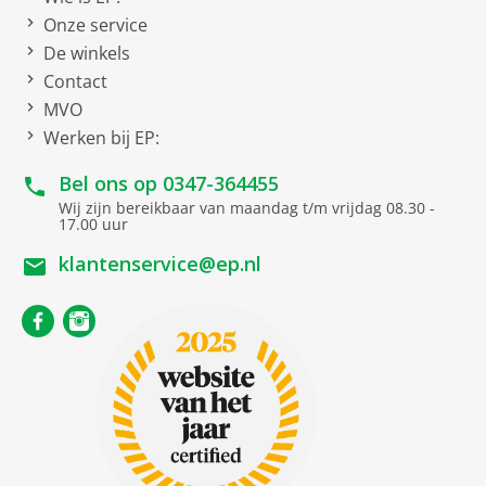
geheugen
Onze service
Apple-grafisch
9-Core GPU
De winkels
Contact
Netto afmetingen
MVO
Werken bij EP:
netto breedte
21.49 cm
netto hoogte
0.61 cm
Bel ons op
0347-364455
Wij zijn bereikbaar van maandag t/m vrijdag 08.30 -
netto gewicht
0.615 kg
17.00 uur
netto diepte
28.06 cm
klantenservice@ep.nl
Netwerk
AirPlay
Bluetooth
Versie
5.3
Dual band