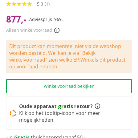
5.0
(1)
5.0
van
5
877,-
Adviesprijs
969,-
sterren,
gemiddelde
Alleen winkelvoorraad
scorewaarde.
Read
a
Review.
Dit product kan momenteel niet via de webshop
Dezelfde
worden besteld. Wel kan je via "Bekijk
paginalink.
winkelvoorraad" zien welke EP:Winkels dit product
op voorraad hebben.
Winkelvoorraad bekijken
Oude apparaat
gratis
retour?
Klik op het tooltip-icoon voor meer
mogelijkheden
Gratis
thuisbezorgd vanaf 50,-