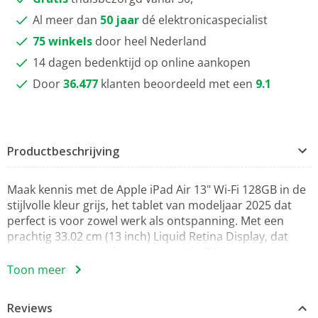
Al meer dan
50 jaar
dé elektronicaspecialist
75 winkels
door heel Nederland
14 dagen bedenktijd op online aankopen
Door
36.477
klanten beoordeeld met een
9.1
Productbeschrijving
Maak kennis met de Apple iPad Air 13" Wi-Fi 128GB in de
stijlvolle kleur grijs, het tablet van modeljaar 2025 dat
perfect is voor zowel werk als ontspanning. Met een
prachtig 33.02 cm (13 inch) Liquid Retina Display, dat
gebruik maakt van de geavanceerde IPS-
paneltechnologie en LED-backlight, geniet je van beelden
Toon meer
van uitzonderlijke kwaliteit dankzij de indrukwekkende
resolutie van 2732 x 2048 pixels. De
Reviews
antireflexbeschichting zorgt ervoor dat je ook in fel licht