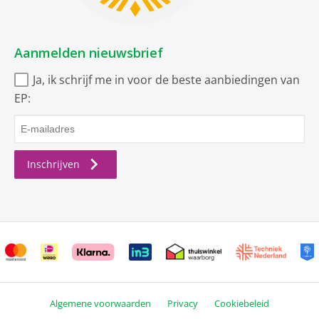
Wireless Lan Netwerk
IEEE 802.11 ac
Aanmelden nieuwsbrief
IEEE 802.11 b
Ja, ik schrijf me in voor de beste aanbiedingen van
IEEE 802.11 g
EP:
IEEE 802.11 n
Geo-Tagging
Inschrijven
IEEE 802.11 ax
WiFi 6E
iBeacon Micro location
OS
Algemene voorwaarden
Privacy
Cookiebeleid
Versie
18