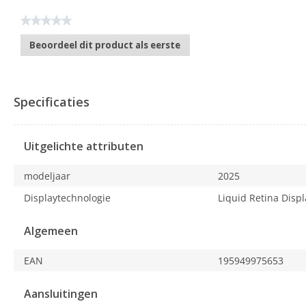
★★★★★
Geen
Beoordeel dit product als eerste
scorewaarde
.
Met
deze
actie
Specificaties
opent
u
een
Uitgelichte attributen
modaal
dialoogvenster.
modeljaar
2025
Displaytechnologie
Liquid Retina Displ
Algemeen
EAN
195949975653
Aansluitingen