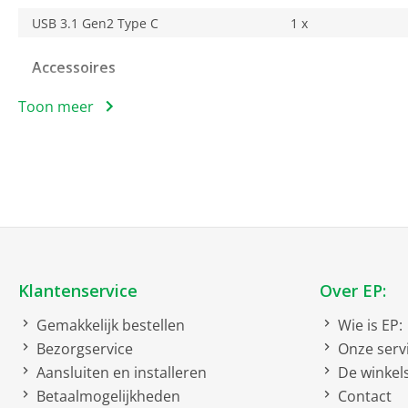
USB 3.1 Gen2 Type C
1 x
Accessoires
Toon meer
USB kabel
Bruto afmetingen inclusief verpakking
bruto breedte
26.5 cm
bruto hoogte
6.4 cm
bruto diepte
33.5 cm
bruto gewicht
1.26 kg
Klantenservice
Over EP:
Gemakkelijk bestellen
Wie is EP:
Compatible met
Bezorgservice
Onze serv
Apple Siri
Aansluiten en installeren
De winkel
Betaalmogelijkheden
Contact