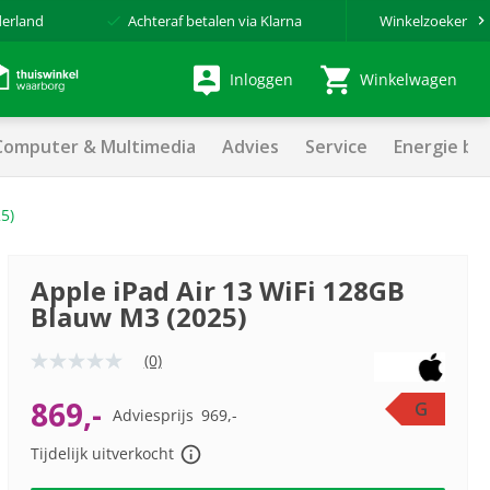
derland
Achteraf betalen via Klarna
Winkelzoeker
Inloggen
Winkelwagen
Computer & Multimedia
Advies
Service
Energie be
5)
Apple iPad Air 13 WiFi 128GB
Blauw M3 (2025)
(0)
Geen
scorewaarde
Dezelfde
869,-
G
Adviesprijs
969,-
paginalink.
Tijdelijk uitverkocht