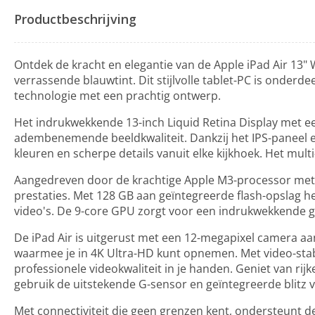
Productbeschrijving
Ontdek de kracht en elegantie van de Apple iPad Air 13" 
verrassende blauwtint. Dit stijlvolle tablet-PC is onde
technologie met een prachtig ontwerp.
Het indrukwekkende 13-inch Liquid Retina Display met ee
adembenemende beeldkwaliteit. Dankzij het IPS-paneel en
kleuren en scherpe details vanuit elke kijkhoek. Het mult
Aangedreven door de krachtige Apple M3-processor met 8
prestaties. Met 128 GB aan geïntegreerde flash-opslag heb
video's. De 9-core GPU zorgt voor een indrukwekkende gr
De iPad Air is uitgerust met een 12-megapixel camera a
waarmee je in 4K Ultra-HD kunt opnemen. Met video-stabi
professionele videokwaliteit in je handen. Geniet van rij
gebruik de uitstekende G-sensor en geïntegreerde blitz v
Met connectiviteit die geen grenzen kent, ondersteunt de 