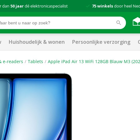
r dan
50 jaar
dé elektronicaspecialist
75 winkels
door heel Ne
w
Huishoudelijk & wonen
Persoonlijke verzorging
& e-readers
Tablets
Apple iPad Air 13 WiFi 128GB Blauw M3 (202