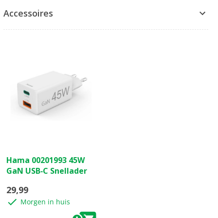
Accessoires
(0)
0.0
Hama 00201993 45W
van
GaN USB‑C Snellader
de
5
29,99
sterren.
Morgen in huis