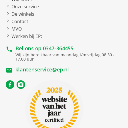
Product bevat gerecycled
Onze service
materiaal
De winkels
Grafische uitvoering
Contact
MVO
Apple-grafisch
9-Core GPU
Werken bij EP:
Gedeeld grafische
Bel ons op
0347-364455
geheugen
Wij zijn bereikbaar van maandag t/m vrijdag 08.30 -
17.00 uur
Netto afmetingen
klantenservice@ep.nl
netto breedte
17.85 cm
netto hoogte
0.61 cm
netto gewicht
0.46 kg
netto diepte
24.76 cm
Netwerk