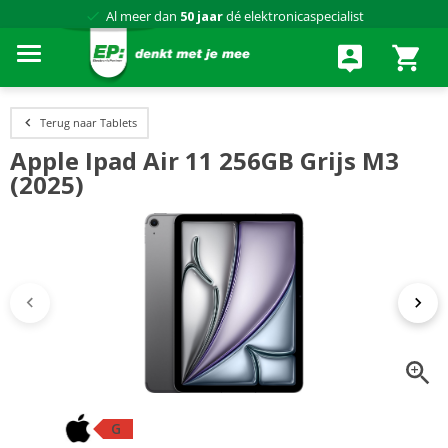
Al meer dan
50 jaar
dé elektronicaspecialist
75 winkels
door heel Nederland
Achteraf betalen via Klarna
Terug naar Tablets
Apple Ipad Air 11 256GB Grijs M3
(2025)
G