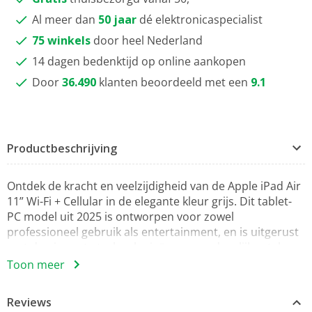
Al meer dan
50 jaar
dé elektronicaspecialist
75 winkels
door heel Nederland
14 dagen bedenktijd op online aankopen
Door
36.490
klanten beoordeeld met een
9.1
Productbeschrijving
Ontdek de kracht en veelzijdigheid van de Apple iPad Air
11” Wi-Fi + Cellular in de elegante kleur grijs. Dit tablet-
PC model uit 2025 is ontworpen voor zowel
professioneel gebruik als entertainment, en is uitgerust
met de nieuwste technologieën om uw dagelijkse taken
te vereenvoudigen.
Toon meer
Met een prachtig 11-inch Liquid Retina-display (27.94 cm)
Reviews
en een verbluffende resolutie van 2360 x 1640, kunt u