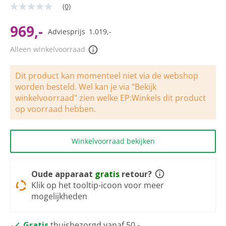
(0)
Geen
scorewaarde
Dezelfde
969,-
Adviesprijs
1.019,-
paginalink.
Alleen winkelvoorraad
Dit product kan momenteel niet via de webshop
worden besteld. Wel kan je via "Bekijk
winkelvoorraad" zien welke EP:Winkels dit product
op voorraad hebben.
Winkelvoorraad bekijken
Oude apparaat
gratis
retour?
Klik op het tooltip-icoon voor meer
mogelijkheden
Gratis
thuisbezorgd vanaf 50,-