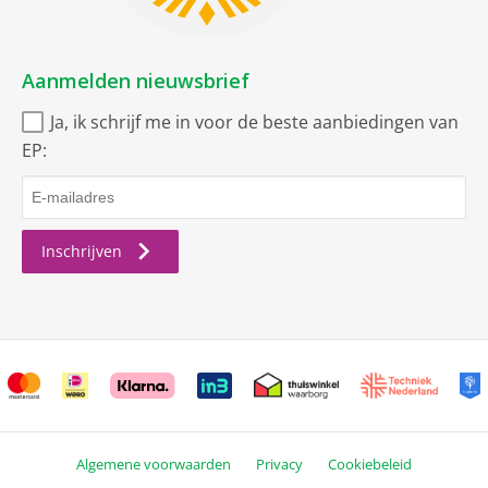
AirPlay
Bluetooth
Aanmelden nieuwsbrief
Versie
5.3
Ja, ik schrijf me in voor de beste aanbiedingen van
Dual band
EP:
Met GPS ontvanger
Glonass ontvanger
geintegreerd
Inschrijven
Wireless Lan Netwerk
IEEE 802.11 ac
IEEE 802.11 b
IEEE 802.11 g
IEEE 802.11 n
Algemene voorwaarden
Privacy
Cookiebeleid
LTE