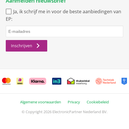
Aanmelden nieuwsbrief
IEEE 802.11 ac
Ja, ik schrijf me in voor de beste aanbiedingen van
IEEE 802.11 a
EP:
IEEE 802.11 b
IEEE 802.11 g
Inschrijven
IEEE 802.11 n
Geo-Tagging
IEEE 802.11 ax
WiFi 6
iBeacon Micro location
Algemene voorwaarden
Privacy
Cookiebeleid
OS
© Copyright 2026 ElectronicPartner Nederland BV.
Versie
18