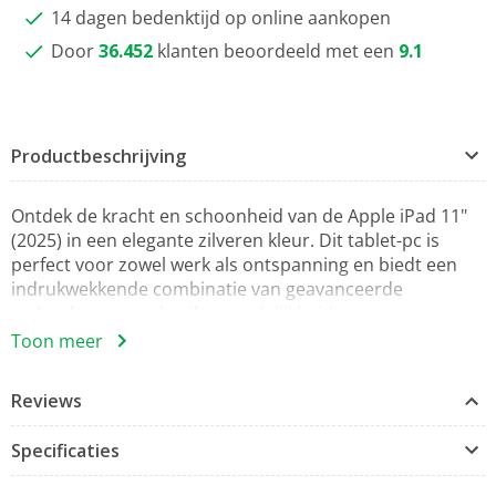
14 dagen bedenktijd op online aankopen
Door
36.452
klanten beoordeeld met een
9.1
Productbeschrijving
Ontdek de kracht en schoonheid van de Apple iPad 11"
(2025) in een elegante zilveren kleur. Dit tablet-pc is
perfect voor zowel werk als ontspanning en biedt een
indrukwekkende combinatie van geavanceerde
technologie en gebruiksvriendelijkheid.
Toon meer
De iPad beschikt over een prachtig 11 inch Liquid Retina
Display met een resolutie van 2360 x 1640 pixels,
Reviews
waardoor alle beelden en video's tot leven komen met
helderheid en levendige kleuren. Dankzij de Multi-
Specificaties
Touchscreen technologie en LED-backlight is het gebruik
van de iPad niet alleen intuïtief, maar ook aangenaam.