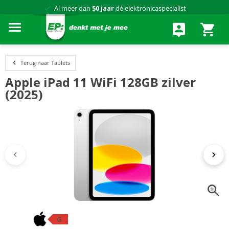
Al meer dan
50 jaar
dé elektronicaspecialist
75 winkels
door heel Nederland
Achteraf betalen via Klarna
Terug naar Tablets
Apple iPad 11 WiFi 128GB zilver
(2025)
G