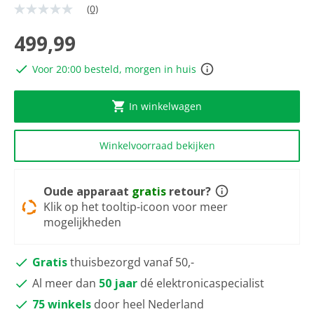
(0)
Geen
scorewaarde
Dezelfde
499,99
paginalink.
Voor 20:00 besteld, morgen in huis
In winkelwagen
Winkelvoorraad bekijken
Oude apparaat
gratis
retour?
Klik op het tooltip-icoon voor meer
mogelijkheden
Gratis
thuisbezorgd vanaf 50,-
Al meer dan
50 jaar
dé elektronicaspecialist
75 winkels
door heel Nederland