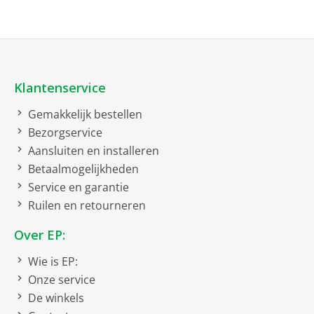
Batterijduur Uren
67
Batterijduur Minuten
0
Beschermingsclassificatie
Beschermingsklasse E
bij val
Klantenservice
Repareerbaarheidsclassificatie
Repareerbaarheidsklasse C
Levensduur batterij in cycli
1000
Gemakkelijk bestellen
Bezorgservice
IP-classificatie
42
Aansluiten en installeren
Go Green criteria
Betaalmogelijkheden
Service en garantie
Product bevat gerecycled
Ruilen en retourneren
materiaal
Over EP:
Grafische uitvoering
Wie is EP:
Gedeeld grafische
Onze service
geheugen
De winkels
Apple-grafisch
4-Core GPU