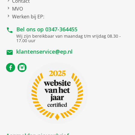
Contact
MVO
Netto afmetingen
Werken bij EP:
netto breedte
17.95 cm
Bel ons op
0347-364455
Wij zijn bereikbaar van maandag t/m vrijdag 08.30 -
netto hoogte
0.7 cm
17.00 uur
netto gewicht
0.476 kg
klantenservice@ep.nl
netto diepte
24.86 cm
Netwerk
AirPlay
Bluetooth
Versie
5.3
Dual band
Wireless Lan Netwerk