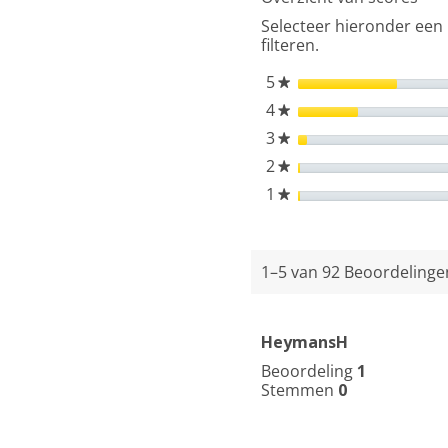
Stofzuiger
Selecteer hieronder een 
met
filteren.
Zak
5
sterren
★
4
sterren
★
3
sterren
★
2
sterren
★
1
sterren
★
1–5 van 92 Beoordeling
HeymansH
Beoordeling
1
Stemmen
0