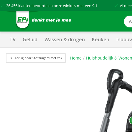
36.456
klanten beoordelen onze winkels met een
9.1
Al mee
TV
Geluid
Wassen & drogen
Keuken
Inbou
Home
Huishoudelijk & Wone
Terug naar Stofzuigers met zak