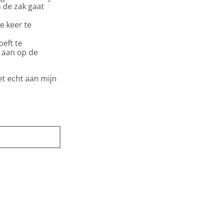
n de zak gaat
e keer te
oeft te
t aan op de
oet echt aan mijn