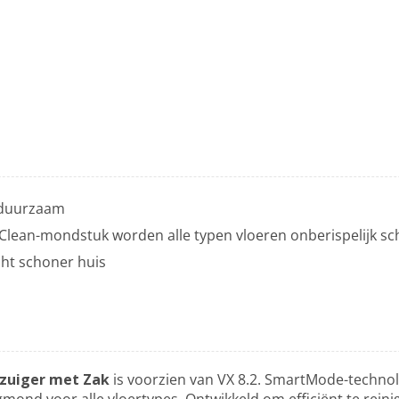
 duurzaam
lean-mondstuk worden alle typen vloeren onberispelijk s
cht schoner huis
fzuiger met Zak
is voorzien van VX 8.2. SmartMode-techno