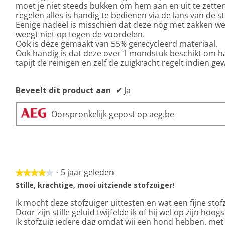
moet je niet steeds bukken om hem aan en uit te zetten
regelen alles is handig te bedienen via de lans van de st
Eenige nadeel is misschien dat deze nog met zakken we
weegt niet op tegen de voordelen.
Ook is deze gemaakt van 55% gerecycleerd materiaal.
Ook handig is dat deze over 1 mondstuk beschikt om h
tapijt de reinigen en zelf de zuigkracht regelt indien ge
Beveelt dit product aan
✔
Ja
Oorspronkelijk gepost op aeg.be
·
5 jaar geleden
★★★★★
★★★★★
4
Stille, krachtige, mooi uitziende stofzuiger!
van
Ik mocht deze stofzuiger uittesten en wat een fijne stof
5
Door zijn stille geluid twijfelde ik of hij wel op zijn hoo
sterren.
Ik stofzuig iedere dag omdat wij een hond hebben, met