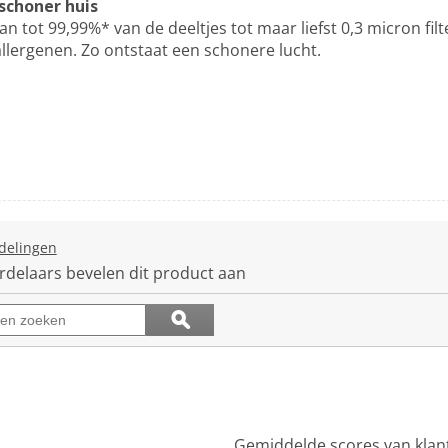
 schoner huis
n tot 99,99%* van de deeltjes tot maar liefst 0,3 micron filt
 allergenen. Zo ontstaat een schonere lucht.
delingen
Met
deze
rdelaars bevelen dit product aan
actie
navigeert
Onderwerpen
ϙ
u
en
Zoeken
naar
beoordelingen
beoordelingen.
zoeken
Gemiddelde scores van klan