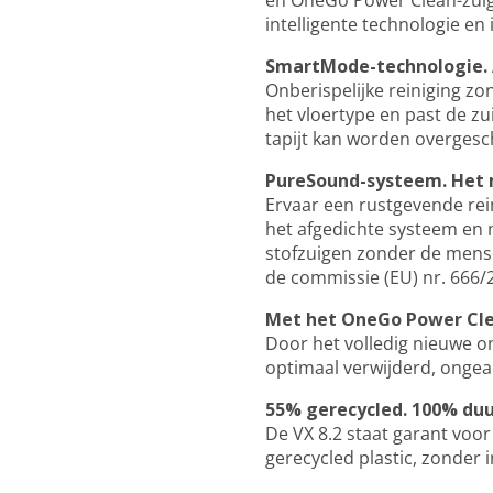
en OneGo Power Clean-zuigm
intelligente technologie en 
SmartMode-technologie. A
Onberispelijke reiniging z
het vloertype en past de z
tapijt kan worden overgesc
PureSound-systeem. Het me
Ervaar een rustgevende re
het afgedichte systeem en m
stofzuigen zonder de mens
de commissie (EU) nr. 666/2
Met het OneGo Power Clea
Door het volledig nieuwe o
optimaal verwijderd, ongea
55% gerecycled. 100% du
De VX 8.2 staat garant voo
gerecycled plastic, zonder 