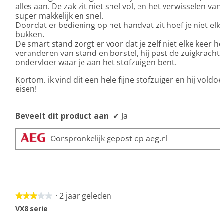
alles aan. De zak zit niet snel vol, en het verwisselen va
super makkelijk en snel.
Doordat er bediening op het handvat zit hoef je niet elk
bukken.
De smart stand zorgt er voor dat je zelf niet elke keer h
veranderen van stand en borstel, hij past de zuigkrach
ondervloer waar je aan het stofzuigen bent.
Kortom, ik vind dit een hele fijne stofzuiger en hij vold
eisen!
Beveelt dit product aan
✔
Ja
Oorspronkelijk gepost op aeg.nl
·
2 jaar geleden
★★★★★
★★★★★
3
VX8 serie
van