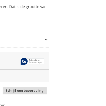
eren. Dat is de grootte van
Schrijf een beoordeling
.
Met
deze
actie
ten