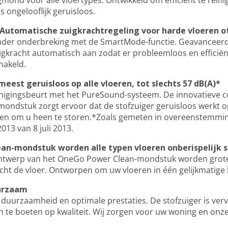
ond voor alle vloertypes. Ontwikkeld om efficiënt te reini
is ongelooflijk geruisloos.
utomatische zuigkrachtregeling voor harde vloeren of 
onder onderbreking met de SmartMode-functie. Geavanceerd
uigkracht automatisch aan zodat er probleemloos en efficië
hakeld.
est geruisloos op alle vloeren, tot slechts 57 dB(A)*
inigingsbeurt met het PureSound-systeem. De innovatieve 
ondstuk zorgt ervoor dat de stofzuiger geruisloos werkt op
en om u heen te storen.*Zoals gemeten in overeenstemmin
013 van 8 juli 2013.
n-mondstuk worden alle typen vloeren onberispelijk s
ntwerp van het OneGo Power Clean-mondstuk worden grote e
cht de vloer. Ontworpen om uw vloeren in één gelijkmatige 
urzaam
r duurzaamheid en optimale prestaties. De stofzuiger is ve
in te boeten op kwaliteit. Wij zorgen voor uw woning en onz