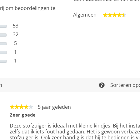
rij om beoordelingen te
Algemeen
★★★★★
★★★★★
53
53 beoordelingen met 5 sterren.
Selecteer om beoordelingen te filteren met 5 sterre
32
32 beoordelingen met 4 sterren.
Selecteer om beoordelingen te filteren met 4 sterre
5
5 beoordelingen met 3 sterren.
Selecteer om beoordelingen te filteren met 3 sterre
1
1 beoordeling met 2 sterren.
Selecteer om beoordelingen te filteren met 2 sterre
1
1 beoordeling met 1 ster.
Selecteer om beoordelingen met 1 ster te filteren.
en
Sorteren op
?
·
5 jaar geleden
★★★★★
★★★★★
4
Zeer goede
van
Deze stofzuiger is ideaal met kleine kindjes. Bij het inst
5
zelfs dat ik iets fout had gedaan. Het is gewoon verbaze
sterren.
stofzuiger is. Ook zeer handig is dat hij te bedienen is v