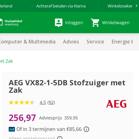
derland
Achteraf betalen via Klarna
Winkelzoeker
Inloggen
Winkelwagen
Computer & Multimedia
Advies
Service
Energie be
et Zak
AEG VX82-1-5DB Stofzuiger met
Zak
4.5
(92)
4.5
van
5
256,97
Adviesprijs
359,95
sterren,
gemiddelde
Of in 3 termijnen van €85,66
scorewaarde.
Read
Alleen winkelvoorraad