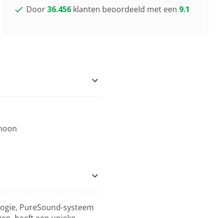
Door
36.456
klanten beoordeeld met een
9.1
choon
logie, PureSound-systeem