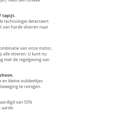
gen, heeft een unieke
tapijt.
e technologie detecteert
nt van harde vloeren naar
combinatie van onze motor,
 alle vloeren. U kunt nu
g met de regelgeving van
choon.
n kleine vuildeeltjes
beweging te reinigen.
rvaardigd van 55%
e aarde.