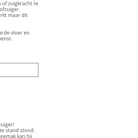
 of zuigkracht te
ofzuiger.
rkt maar dit
arde vloer en
wenst.
zuiger!
gste stand stond.
 gemak kan hij