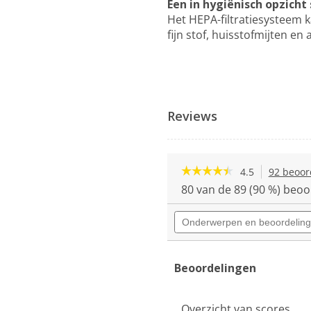
Een in hygiënisch opzicht
Het HEPA-filtratiesysteem ka
fijn stof, huisstofmijten en
Reviews
☆☆☆☆☆
☆☆☆☆☆
4.5
92 beoor
4.5
80 van de 89 (90 %) beoo
van
de
Onderwerpen
5
en
sterren.
beoordelingen
Beoordelingen
zoeken
lezen
van
Beoordelingen
AEG
VX82-
1-
Overzicht van scores
5DB