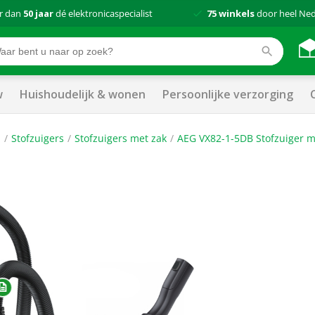
r dan
50 jaar
dé elektronicaspecialist
75 winkels
door heel Ne
w
Huishoudelijk & wonen
Persoonlijke verzorging
n
Stofzuigers
Stofzuigers met zak
AEG VX82-1-5DB Stofzuiger m