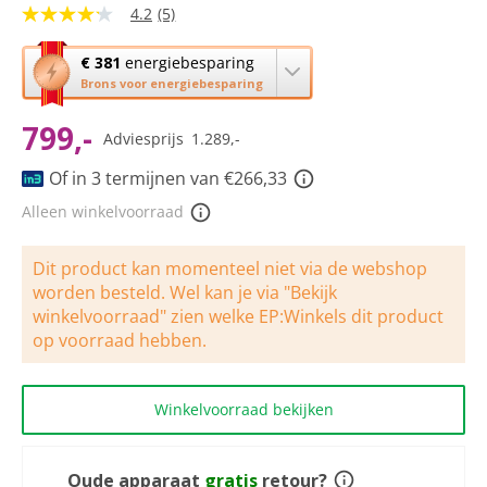
4.2
(5)
4.2
van
5
Met
€ 381
energiebesparing
sterren,
deze
Brons voor energiebesparing
gemiddelde
knop
scorewaarde.
Read
799,-
opent
Adviesprijs
1.289,-
5
Youreko’s
Reviews.
tool
Of in 3 termijnen van €266,33
Dezelfde
paginalink.
voor
Alleen winkelvoorraad
energiebesparing.
Dit product kan momenteel niet via de webshop
worden besteld. Wel kan je via "Bekijk
winkelvoorraad" zien welke EP:Winkels dit product
op voorraad hebben.
Winkelvoorraad bekijken
Oude apparaat
gratis
retour?