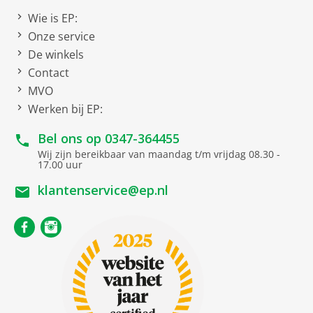
Draairichting deur rechts
Wie is EP:
Onze service
Verwisselbare
De winkels
deurophanging
Contact
EU21 EU-label koelapparatuur 2019/2016
MVO
Werken bij EP:
Energie-efficiëntieklasse
Energieklasse E
Bel ons op
0347-364455
Energieverbruik
216 kWh/jaar
Wij zijn bereikbaar van maandag t/m vrijdag 08.30 -
Totale inhoud vriesvakken
62 liter
17.00 uur
Totale inhoud
195 liter
klantenservice@ep.nl
koelgedeelte(s
Geluidsniveau
35 dB
Geluidsniveauklasse
B
Gezamenlijke netto inhoud
Gezamenlijke inhoud
257l