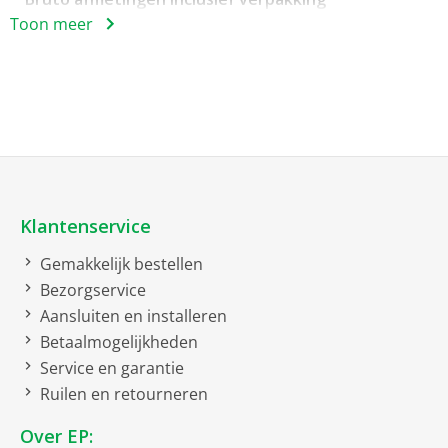
Toon meer
bruto breedte
59 cm
bruto hoogte
184 cm
bruto diepte
60 cm
bruto gewicht
60 kg
Comfort
Klantenservice
Display
Gemakkelijk bestellen
Constructie
Bezorgservice
Aansluiten en installeren
Vriesgedeelte onder
Betaalmogelijkheden
Service en garantie
Sleepdeur montage
Ruilen en retourneren
Draairichting deur
Over EP: