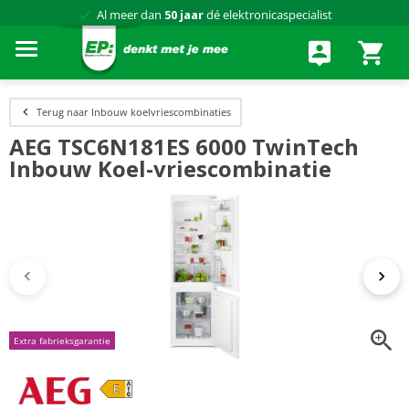
Al meer dan
50 jaar
dé elektronicaspecialist
75 winkels
door heel Nederland
Achteraf betalen via Klarna
Terug naar Inbouw koelvriescombinaties
AEG TSC6N181ES 6000 TwinTech
Inbouw Koel-vriescombinatie
Extra fabrieksgarantie