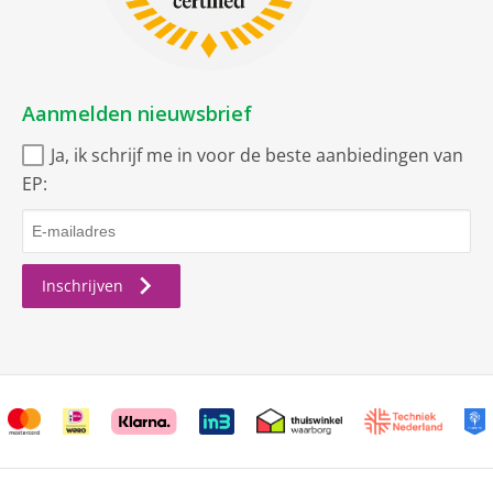
koelen en vriezen
Kenmerken koelzone
Aanmelden nieuwsbrief
Inhoud koelgedeelte
195 l
Ja, ik schrijf me in voor de beste aanbiedingen van
Kenmerken vrieszone
EP:
Inhoud vriesgedeelte
62 l
Lade
3
Inschrijven
NoFrost
Supervriezen
LED verlichting
Flexi-Space (verwijderbare
glazen leggers in het
vriesvak)