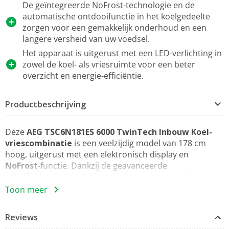
De geïntegreerde NoFrost-technologie en de
automatische ontdooifunctie in het koelgedeelte
zorgen voor een gemakkelijk onderhoud en een
langere versheid van uw voedsel.
Het apparaat is uitgerust met een LED-verlichting in
zowel de koel- als vriesruimte voor een beter
overzicht en energie-efficiëntie.
Productbeschrijving
Deze
AEG TSC6N181ES 6000 TwinTech Inbouw Koel-
vriescombinatie
is een veelzijdig model van 178 cm
hoog, uitgerust met een elektronisch display en
NoFrost
-functie. Dankzij de geavanceerde
schuiftechniek zijn de compartimenten eenvoudig te
bereiken en te vullen zoals jij dat prettig vindt.
Toon meer
Bovendien kun je ze gemakkelijk reinigen door ze
simpelweg uit te schuiven. Het elektronische display
Reviews
biedt altijd een duidelijk overzicht van de temperatuur