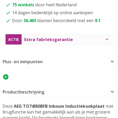
75 winkels
door heel Nederland
14 dagen bedenktijd op online aankopen
Door
36.465
klanten beoordeeld met een
9.1
Extra fabrieksgarantie
ACTIE
Plus- en minpunten
Productbeschrijving
Deze
AEG TO74IB0BFB Inbouw Inductiekookplaat
met
brugfunctie kan het gemakkelijk aan als je met grotere
pannen kookt. De brugtoets koppelt twee kookzones