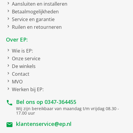
Aansluiten en installeren
Kookplaat bediening 2
Betaalmogelijkheden
Service en garantie
Timer
Ruilen en retourneren
Count Up-timer
Over EP:
ÖKO Timer
Wie is EP:
Onze service
Kookplaat uitvoering
De winkels
Kookzones
4
Contact
MVO
Kookzone - uitvoering
Werken bij EP:
Panherkenning
Bel ons op
0347-364455
Wij zijn bereikbaar van maandag t/m vrijdag 08.30 -
Brugfunctie
17.00 uur
klantenservice@ep.nl
Kookzone - uitvoering 2