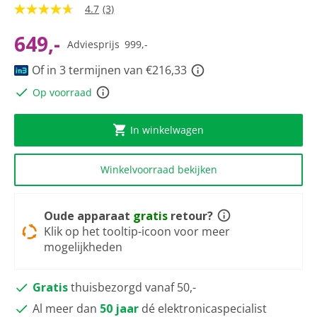
4.7
(3)
4.7
van
5
649,-
Adviesprijs
999,-
sterren,
gemiddelde
Of in 3 termijnen van €216,33
scorewaarde.
Read
Op voorraad
3
Reviews.
Dezelfde
paginalink.
In winkelwagen
Winkelvoorraad bekijken
Oude apparaat
gratis
retour?
Klik op het tooltip-icoon voor meer
mogelijkheden
Gratis
thuisbezorgd vanaf 50,-
Al meer dan
50 jaar
dé elektronicaspecialist