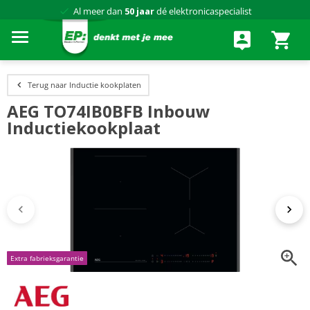
Al meer dan
50 jaar
dé elektronicaspecialist
75 winkels
door heel Nederland
Achteraf betalen via Klarna
Terug naar Inductie kookplaten
AEG TO74IB0BFB Inbouw
Inductiekookplaat
Extra fabrieksgarantie