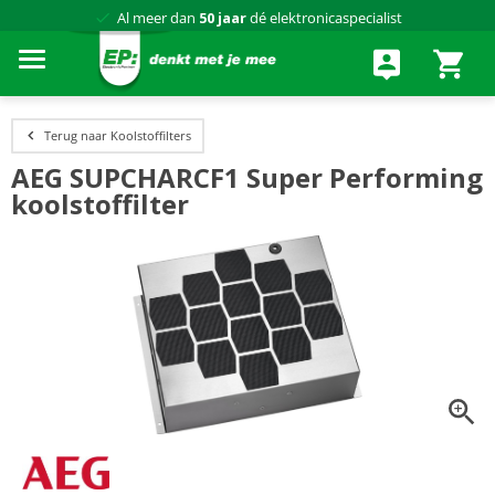
Al meer dan
50 jaar
dé elektronicaspecialist
75 winkels
door heel Nederland
Achteraf betalen via Klarna
Terug naar Koolstoffilters
AEG SUPCHARCF1 Super Performing
koolstoffilter