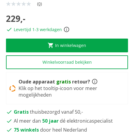
(0)
Geen
scorewaarde
Dezelfde
229,-
paginalink.
Levertijd 1-3 werkdagen
In winkelwagen
Winkelvoorraad bekijken
Oude apparaat
gratis
retour?
Klik op het tooltip-icoon voor meer
mogelijkheden
Gratis
thuisbezorgd vanaf 50,-
Al meer dan
50 jaar
dé elektronicaspecialist
75 winkels
door heel Nederland