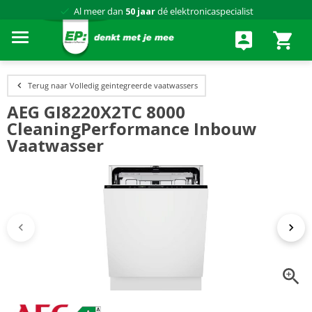
Al meer dan
50 jaar
dé elektronicaspecialist
75 winkels
door heel Nederland
Achteraf betalen via Klarna
Terug naar Volledig geintegreerde vaatwassers
AEG GI8220X2TC 8000
CleaningPerformance Inbouw
Vaatwasser