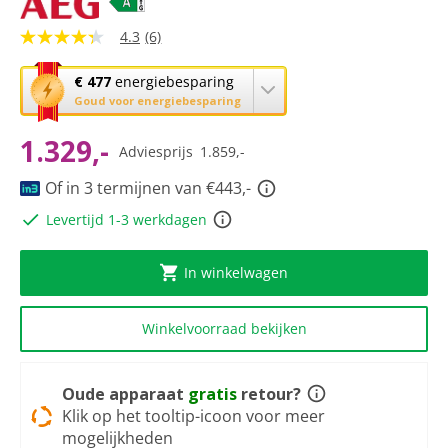
4.3
(6)
4.3
van
5
Met
€ 477
energiebesparing
sterren,
deze
Goud voor energiebesparing
gemiddelde
knop
scorewaarde.
Read
1.329,-
opent
Adviesprijs
1.859,-
6
Youreko’s
Reviews.
tool
Of in 3 termijnen van €443,-
Dezelfde
paginalink.
voor
Levertijd 1-3 werkdagen
energiebesparing.
In winkelwagen
Winkelvoorraad bekijken
Oude apparaat
gratis
retour?
Klik op het tooltip-icoon voor meer
mogelijkheden