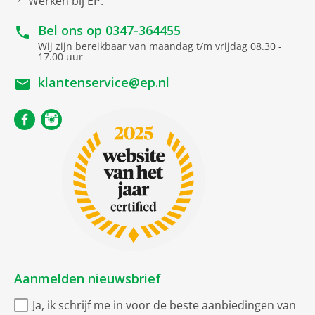
Werken bij EP:
Programmaduur (u:min)
5
Bel ons op
0347-364455
(#)
10
Wij zijn bereikbaar van maandag t/m vrijdag 08.30 -
17.00 uur
Netto afmetingen
klantenservice@ep.nl
netto breedte
59.6 cm
netto hoogte
81.5 cm
netto gewicht
38.5 kg
netto diepte
56 cm
Nismaat
min. nishoogte
82 cm
max. nishoogte
90 cm
Aanmelden nieuwsbrief
Programma’s en opties
Ja, ik schrijf me in voor de beste aanbiedingen van