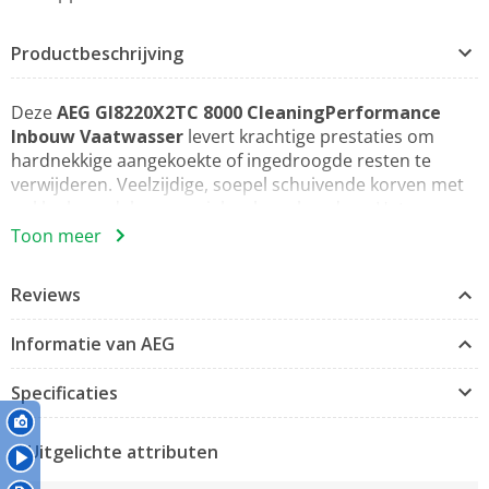
Productbeschrijving
Deze
AEG GI8220X2TC 8000 CleaningPerformance
Inbouw Vaatwasser
levert krachtige prestaties om
hardnekkige aangekoekte of ingedroogde resten te
verwijderen. Veelzijdige, soepel schuivende korven met
opklapbare delen en unieke glazenhouders. Het
efficiënte watersysteem gebruikt slechts 8,4 liter water.
Toon meer
SatelliteClean® Pro: effectieve technologie tegen
Reviews
hardnekkige etensresten
De dubbele roterende sproeiarm van SatelliteClean®
Informatie van AEG
Pro verspreidt efficiënte waterstralen vanuit meerdere
hoeken. Zo worden hardnekkige etensresten in slechts
Specificaties
90 minuten voor 100% verwijderd – zonder extra
waterverbruik.
Uitgelichte attributen
EasyFlex Plus-korven bieden flexibiliteit en veilige
glasverzorging