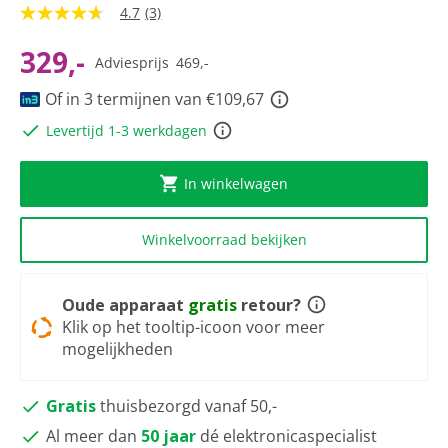
4.7
(3)
4.7
van
5
329,-
Adviesprijs
469,-
sterren,
gemiddelde
Of in 3 termijnen van €109,67
scorewaarde.
Read
Levertijd 1-3 werkdagen
3
Reviews.
Dezelfde
paginalink.
In winkelwagen
Winkelvoorraad bekijken
Oude apparaat
gratis
retour?
Klik op het tooltip-icoon voor meer
mogelijkheden
Gratis
thuisbezorgd vanaf 50,-
Al meer dan
50 jaar
dé elektronicaspecialist