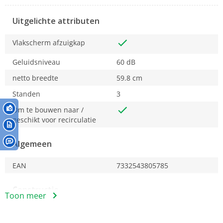
Uitgelichte attributen
Vlakscherm afzuigkap
Geluidsniveau
60 dB
netto breedte
59.8 cm
Standen
3
Om te bouwen naar /
geschikt voor recirculatie
Algemeen
EAN
7332543805785
Constructie
Toon meer
Vlakscherm afzuigkap