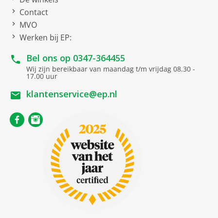
netto diepte
Contact
30 cm
MVO
netto gewicht
10.4 kg
Werken bij EP:
Uitvoering
Bel ons op
0347-364455
Wij zijn bereikbaar van maandag t/m vrijdag 08.30 -
Standen
3
17.00 uur
klantenservice@ep.nl
Vermogenskenmerken
maximale luchtafvoer
440 m³/h
maximale luchtrecirculatie
345 m³/h
Werking
Om te bouwen naar /
geschikt voor recirculatie