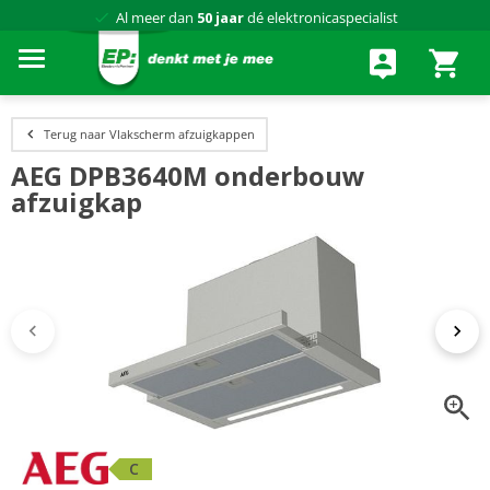
Al meer dan
50 jaar
dé elektronicaspecialist
75 winkels
door heel Nederland
Achteraf betalen via Klarna
Terug naar Vlakscherm afzuigkappen
AEG DPB3640M onderbouw
afzuigkap
C