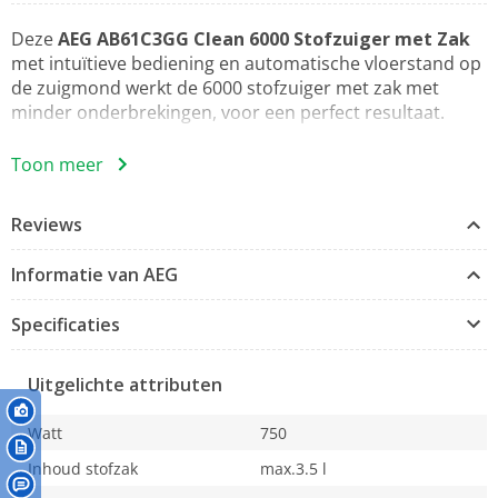
Deze
AEG AB61C3GG Clean 6000 Stofzuiger met Zak
met intuïtieve bediening en automatische vloerstand op
de zuigmond werkt de 6000 stofzuiger met zak met
minder onderbrekingen, voor een perfect resultaat.
Krachtige prestaties & zichtbare resultaten
Toon meer
Het design van de Dust Magnet Silent zuigmond
garandeert een uitstekende zuigkracht voor fijnstof;
Reviews
100% stofverwijdering uit kieren*. De automatische
vloerstand op de zuigmond maakt het zuigen op harde
Informatie van AEG
vloeren en tapijt mogelijk zonder handmatig te moeten
omschakelen.
Specificaties
Makkelijk in gebruik dankzij de voetbediening
Pas heel eenvoudig de zuigkracht aan, schakel de
Uitgelichte attributen
stofzuiger aan/uit of gebruik de snoerhaspel met je voet.
De CLEAN 6000 stofzuiger met zak heeft een eenvoudige
Watt
750
bediening zonder lastig bukken.
Inhoud stofzak
max.3.5 l
Een in hygiënisch opzicht schoner huis