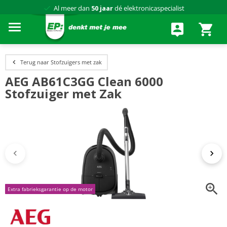
Al meer dan
50 jaar
dé elektronicaspecialist
75 winkels
door heel Nederland
Achteraf betalen via Klarna
Terug naar Stofzuigers met zak
AEG AB61C3GG Clean 6000
Stofzuiger met Zak
Extra fabrieksgarantie op de motor