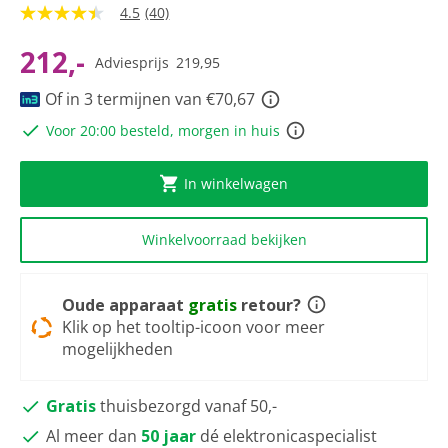
4.5
(40)
4.5
van
5
212,-
Adviesprijs
219,95
sterren,
gemiddelde
Of in 3 termijnen van €70,67
scorewaarde.
Read
Voor 20:00 besteld, morgen in huis
40
Reviews.
Dezelfde
paginalink.
In winkelwagen
Winkelvoorraad bekijken
Oude apparaat
gratis
retour?
Klik op het tooltip-icoon voor meer
mogelijkheden
Gratis
thuisbezorgd vanaf 50,-
Al meer dan
50 jaar
dé elektronicaspecialist