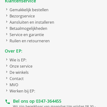
Klantenservice
Gemakkelijk bestellen
Netto afmetingen
Bezorgservice
netto breedte
43.7 cm
Aansluiten en installeren
Betaalmogelijkheden
netto hoogte
23.9 cm
Service en garantie
netto gewicht
7.059 kg
Ruilen en retourneren
netto diepte
30.7 cm
Over EP:
Soort
Wie is EP:
Sledestofzuiger
Onze service
De winkels
Contact
Uitvoering
MVO
Telescoopbuis
Werken bij EP:
Parket/Harde vloeren
Bel ons op
0347-364455
mondstuk/borstel
Wij zijn bereikbaar van maandag t/m vrijdag 08.30 -