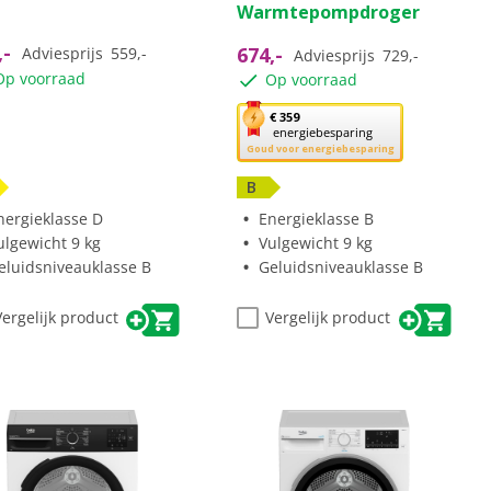
Warmtepompdroger
5
ren.
sterren.
,-
674,-
Adviesprijs
559,-
Adviesprijs
729,-
Op voorraad
Op voorraad
Met
€ 359
energiebesparing
deze
Goud voor energiebesparing
knop
opent
B
Youreko’s
nergieklasse D
Energieklasse B
tool
ulgewicht 9 kg
Vulgewicht 9 kg
voor
eluidsniveauklasse B
Geluidsniveauklasse B
energiebesparing.
Vergelijk product
Vergelijk product