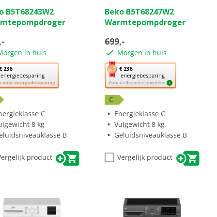
0.0
o B5T68243W2
Beko B5T68247W2
van
mtepompdroger
Warmtepompdroger
de
5
,-
699,-
ren.
sterren.
Morgen in huis
Morgen in huis
ordeling
Met
€ 236
€ 236
energiebesparing
energiebesparing
e
deze
s voor energiebesparing
Aantal efficiëntere modellen
1
p
knop
nt
opent
C
reko’s
Youreko’s
nergieklasse C
Energieklasse C
tool
ulgewicht 8 kg
Vulgewicht 8 kg
r
voor
eluidsniveauklasse B
Geluidsniveauklasse B
rgiebesparing.
energiebesparing.
Vergelijk product
Vergelijk product