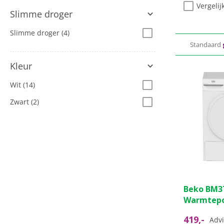
Vergelij
Slimme droger
Slimme droger
(4)
Standaard
Kleur
Wit
(14)
Zwart
(2)
0.0
Beko BM3
van
Warmtep
de
5
419,-
Advi