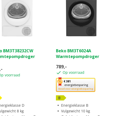
(0)
(0)
0.0
o BM3T38232CW
Beko BM3T6024A
van
mtepompdroger
Warmtepompdroger
de
5
789,-
,-
ren.
sterren.
Op voorraad
Op voorraad
Met
€ 381
energiebesparing
deze
Goud voor energiebesparing
knop
opent
B
Youreko’s
nergieklasse D
Energieklasse B
tool
ulgewicht 8 kg
Vulgewicht 10 kg
voor