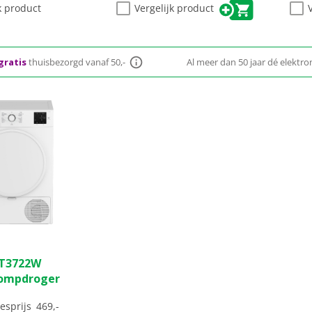
k product
Vergelijk product
gratis
thuisbezorgd vanaf 50,-
Al meer dan 50 jaar dé elektron
(0)
T3722W
ompdroger
esprijs
469,-