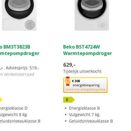
(2)
(0)
0.0
o BM3T3823B
Beko B5T4724W
van
mtepompdroger
Warmtepompdroger
de
5
629,-
,-
ren.
sterren.
Adviesprijs
519,-
Tijdelijk uitverkocht
en winkelvoorraad
ordelingen
Met
€ 308
energiebesparing
deze
Goud voor energiebesparing
knop
opent
B
Youreko’s
nergieklasse D
Energieklasse B
tool
ulgewicht 8 kg
Vulgewicht 7 kg
voor
eluidsniveauklasse B
Geluidsniveauklasse B
energiebesparing.