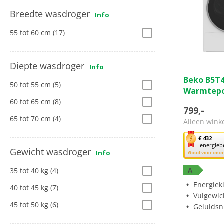
Breedte wasdroger
Info
55 tot 60 cm
(17)
Diepte wasdroger
Info
0.0
Beko B5T
van
50 tot 55 cm
(5)
Warmtep
de
60 tot 65 cm
(8)
5
799,-
sterren.
65 tot 70 cm
(4)
Alleen wink
Met
€ 432
energieb
deze
Gewicht wasdroger
Info
Goud voor ene
knop
opent
A
35 tot 40 kg
(4)
Youreko’s
Energiek
40 tot 45 kg
(7)
tool
Vulgewic
voor
45 tot 50 kg
(6)
Geluidsn
energiebe