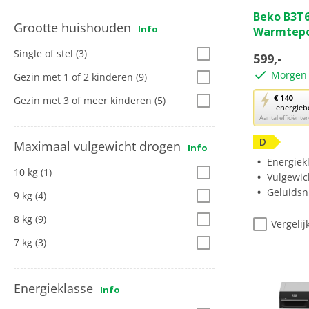
4.0
Beko B3T
van
Grootte huishouden
Info
Warmtep
de
5
Single of stel
(3)
599,-
sterren.
Morgen 
Gezin met 1 of 2 kinderen
(9)
2
beoordeli
Met
€ 140
Gezin met 3 of meer kinderen
(5)
energieb
deze
Aantal efficiënt
knop
opent
D
Maximaal vulgewicht drogen
Info
Youreko’s
Energiek
10 kg
(1)
tool
Vulgewic
voor
Geluidsn
9 kg
(4)
energiebe
8 kg
(9)
Vergelij
7 kg
(3)
Energieklasse
Info