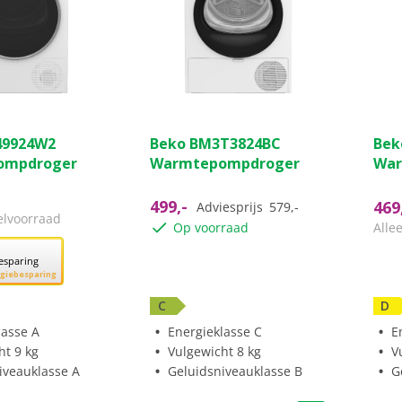
(0)
(0)
0.0
5.0
49924W2
Beko BM3T3824BC
Bek
van
van
ompdroger
Warmtepompdroger
War
de
de
5
5
499,-
469
sterren.
ster
Adviesprijs
579,-
elvoorraad
2
Op voorraad
Alle
beo
esparing
rgiebesparing
C
D
lasse A
Energieklasse C
E
ht 9 kg
Vulgewicht 8 kg
V
iveauklasse A
Geluidsniveauklasse B
G
sparing.