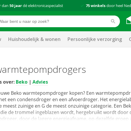
r dan
50 jaar
dé elektronicaspecialist
75 winkels
door heel Ned
w
Huishoudelijk & wonen
Persoonlijke verzorging
warmtepompdrogers
s over:
Beko
|
Advies
nieuwe Beko warmtepompdroger kopen? Een warmtepompdroge
 met een condensdroger en een afvoerdroger. Het energielabe
 de meest zuinige en G de meest onzuinige categorie. Een 
 die de trommel ingeblazen wordt, hergebruikt wordt door
oger, door de lagere energieafname, op dezelfde groep aan
e warmtepompdrogers en de juiste keuze is niet altijd even 