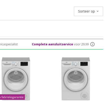
helpt je graag bij het kiezen van de juiste Beko
Sorteer op
icaspecialist
Complete aansluitservice
voor 29,99
a fabrieksgarantie
(1)
(0)