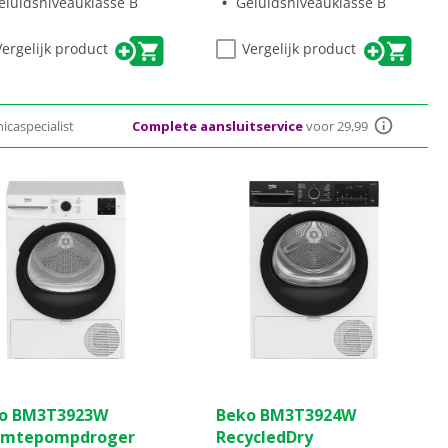
eluidsniveauklasse B
Geluidsniveauklasse B
energiebesparing.
Vergelijk product
Vergelijk product
icaspecialist
Complete aansluitservice
voor 29,99
(0)
(0)
0.0
o BM3T3923W
Beko BM3T3924W
van
mtepompdroger
RecycledDry
de