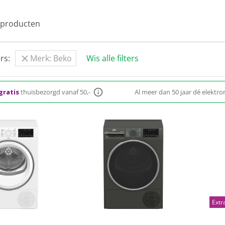
erd assortiment met de beste Beko warmtepompdrogers. EP: 
droger.
producten
rs:
Merk: Beko
Wis alle filters
gratis
thuisbezorgd vanaf 50,-
Al meer dan 50 jaar dé elektron
Extr
(2)
(0)