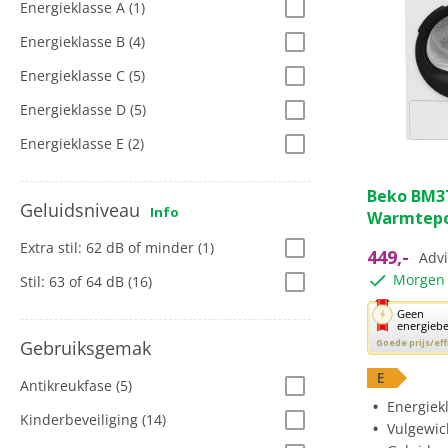
Energieklasse A
(1)
Energieklasse B
(4)
Energieklasse C
(5)
Energieklasse D
(5)
Energieklasse E
(2)
0.0
Beko BM3
van
Geluidsniveau
Info
Warmtep
de
5
Extra stil: 62 dB of minder
(1)
449,-
Advi
sterren.
Morgen 
Stil: 63 of 64 dB
(16)
Met
Geen
energieb
deze
Goede prijs/eff
Gebruiksgemak
knop
opent
E
Antikreukfase
(5)
Youreko’s
Energiek
Kinderbeveiliging
(14)
tool
Vulgewic
voor