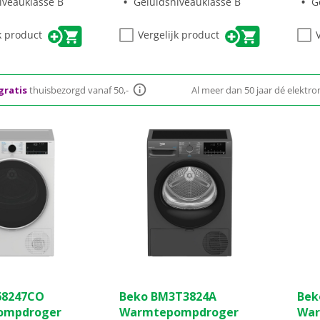
iveauklasse B
Geluidsniveauklasse B
G
sparing.
energiebesparing.
k product
Vergelijk product
gratis
thuisbezorgd vanaf 50,-
Al meer dan 50 jaar dé elektron
(0)
(0)
0.0
0.0
68247CO
Beko BM3T3824A
Bek
van
van
ompdroger
Warmtepompdroger
War
de
de