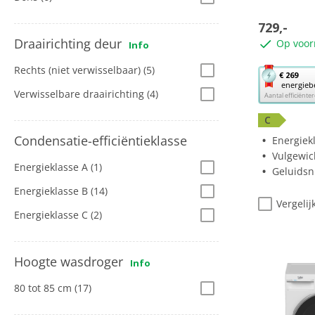
5
sterren.
729,-
Draairichting deur
Op voor
Info
Rechts (niet verwisselbaar)
(5)
Met
€ 269
energieb
deze
Verwisselbare draairichting
(4)
Aantal efficiënt
knop
opent
C
Youreko’s
Condensatie-efficiëntieklasse
Energiek
tool
Vulgewic
voor
Energieklasse A
(1)
Geluidsn
energiebe
Energieklasse B
(14)
Vergelij
Energieklasse C
(2)
Hoogte wasdroger
Info
80 tot 85 cm
(17)