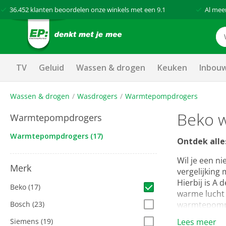
36.452
klanten beoordelen onze winkels met een
9.1
Al mee
TV
Geluid
Wassen & drogen
Keuken
Inbou
Wassen & drogen
Wasdrogers
Warmtepompdrogers
Beko 
Warmtepompdrogers
Warmtepompdrogers
(17)
Ontdek alle
Wil je een 
Merk
vergelijking
Hierbij is A
Beko
(17)
warme lucht
Bosch
(23)
warmtepompdr
verschillend
Siemens
(19)
Lees meer