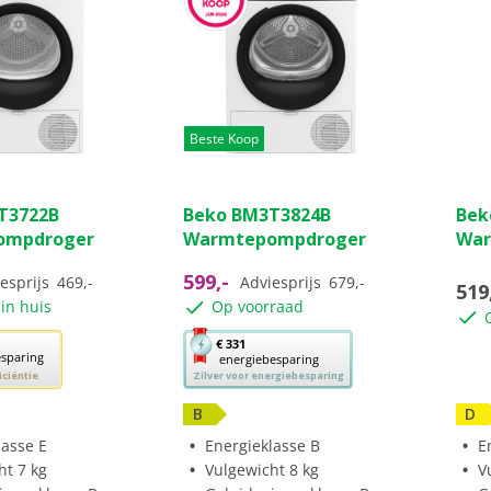
Beste Koop
(0)
(1)
4.0
0.0
T3722B
Beko BM3T3824B
Bek
van
van
ompdroger
Warmtepompdroger
War
de
de
5
5
599,-
esprijs
469,-
Adviesprijs
679,-
519
sterren.
ster
in huis
Op voorraad
1
beoordeling
Met
€ 331
esparing
energiebesparing
deze
iciëntie
Zilver voor energiebesparing
knop
opent
B
D
Youreko’s
lasse E
Energieklasse B
E
tool
ht 7 kg
Vulgewicht 8 kg
V
voor