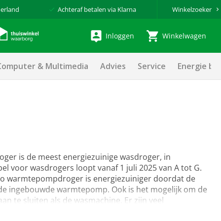
erland
Achteraf betalen via Klarna
Winkelzoeker
Inloggen
Winkelwagen
Computer & Multimedia
Advies
Service
Energie be
r is de meest energiezuinige wasdroger, in
l voor wasdrogers loopt vanaf 1 juli 2025 van A tot G.
Beko warmtepompdroger is energiezuiniger doordat de
 de ingebouwde warmtepomp. Ook is het mogelijk om de
 te sluiten als de wasmachine. Er zijn veel
gemakkelijk gemaakt. Bij EP: hebben wij een