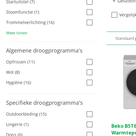
Geluidsn
Startuitstel
(7)
energiebe
Stoomfunctie
(1)
Vergelij
Trommelverlichting
(16)
Meer tonen
Standaard
Algemene droogprogramma's
Opfrissen
(11)
Wol
(8)
Hygiëne
(16)
Specifieke droogprogramma's
Outdoorkleding
(15)
0.0
Lingerie
(1)
Beko B5T
van
Warmtep
de
Dons
(6)