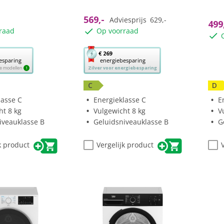
5
5
sterren.
ster
569,-
Adviesprijs
629,-
499
raad
Op voorraad
Met
€ 269
esparing
energiebesparing
deze
ere modellen
Zilver voor energiebesparing
1
knop
opent
C
D
Youreko’s
lasse C
Energieklasse C
E
tool
ht 8 kg
Vulgewicht 8 kg
V
voor
iveauklasse B
Geluidsniveauklasse B
G
sparing.
energiebesparing.
k product
Vergelijk product