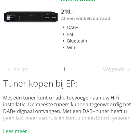
5
sterren.
210,-
Alleen winkelvoorraad
DAB+
FM
Bluetooth
Wifi
1
Vorige
Volgende
Tuner kopen bij EP:
Met een tuner kunt u radio toevoegen aan uw HiFi
installatie. De meeste tuners kunnen tegenwoordig het
DAB+ dignaal ontvangen. Met een DAB+ tuner heeft u
geen last meer van ruis en kunt u ongestoord genieten
van uw favoriete radiozenders. Bovendien heeft u de
Lees meer
beschikking over meer radiozenders. Bij EP: vindt u