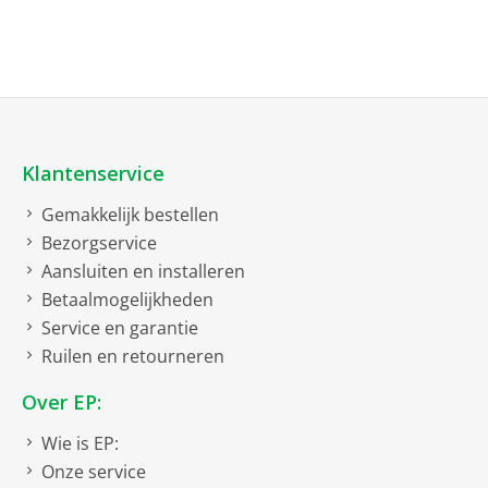
tuners van onder andere merken als
Onkyo
,
Denon
en
Yamaha
.
Klantenservice
Gemakkelijk bestellen
Bezorgservice
Aansluiten en installeren
Betaalmogelijkheden
Service en garantie
Ruilen en retourneren
Over EP:
Wie is EP:
Onze service