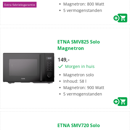
Magnetron: 800 Watt
Extra fabrieksgarantie
5 vermogenstanden
(0)
0.0
ETNA SMV825 Solo
van
Magnetron
de
5
149,-
sterren.
Morgen in huis
Magnetron solo
Inhoud: 58 l
Magnetron: 900 Watt
5 vermogenstanden
(0)
0.0
ETNA SMV720 Solo
van