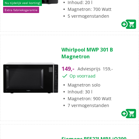
Inhoud: 20 l
Nu tijdelijk veel korting!
Magnetron: 700 Watt
Extra fabrieksgarantie
5 vermogenstanden
(0)
0.0
Whirlpool MWP 301 B
van
Magnetron
de
5
149,-
Adviesprijs
159,-
sterren.
Op voorraad
Magnetron solo
Inhoud: 30 l
Magnetron: 900 Watt
7 vermogenstanden
(0)
0.0