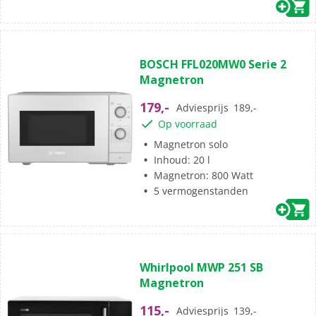
(10)
4.6
BOSCH FFL020MW0 Serie 2
van
Magnetron
de
5
179,-
Adviesprijs
189,-
sterren.
Op voorraad
10
beoordelingen
Magnetron solo
Inhoud: 20 l
Magnetron: 800 Watt
5 vermogenstanden
(0)
0.0
Whirlpool MWP 251 SB
van
Magnetron
de
5
115,-
Adviesprijs
139,-