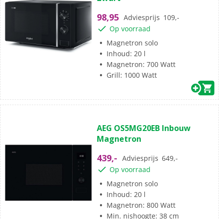
5
sterren.
98,95
Adviesprijs
109,-
Op voorraad
Magnetron solo
Inhoud: 20 l
Magnetron: 700 Watt
Grill: 1000 Watt
(5)
4.6
AEG OS5MG20EB Inbouw
van
Magnetron
de
5
439,-
Adviesprijs
649,-
sterren.
Op voorraad
5
beoordelingen
Magnetron solo
Inhoud: 20 l
Magnetron: 800 Watt
Min. nishoogte: 38 cm