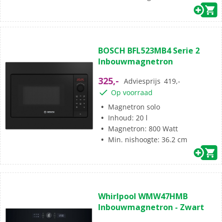
(0)
0.0
BOSCH BFL523MB4 Serie 2
van
Inbouwmagnetron
de
5
325,-
Adviesprijs
419,-
sterren.
Op voorraad
Magnetron solo
Inhoud: 20 l
Magnetron: 800 Watt
Min. nishoogte: 36.2 cm
(5)
4.6
Whirlpool WMW47HMB
van
Inbouwmagnetron - Zwart
de
5