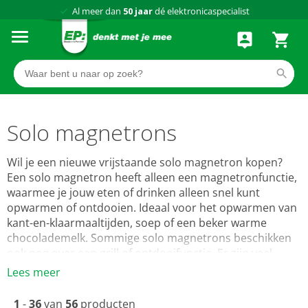
Al meer dan
50 jaar
dé elektronicaspecialist
75 winkels
door heel Nederland
Achteraf betalen via Klarna
Solo magnetrons
Wil je een nieuwe vrijstaande solo magnetron kopen?
Een solo magnetron heeft alleen een magnetronfunctie,
waarmee je jouw eten of drinken alleen snel kunt
opwarmen of ontdooien. Ideaal voor het opwarmen van
kant-en-klaarmaaltijden, soep of een beker warme
chocolademelk. Sommige solo magnetrons beschikken
ook nog over een grill of ontdooifunctie. Er zijn veel
verschillende vrijstaande solo magnetrons en de juiste
Lees meer
keuze is niet altijd even gemakkelijk gemaakt. Bij EP:
hebben wij een uitgebalanceerd assortiment met de
1
-
36
van
56
producten