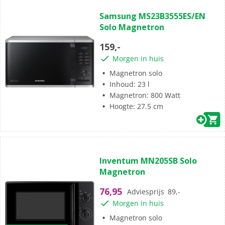
(3)
3.0
Samsung MS23B3555ES/EN
van
Solo Magnetron
de
5
159,-
sterren.
Morgen in huis
3
beoordelingen
Magnetron solo
Inhoud: 23 l
Magnetron: 800 Watt
Hoogte: 27.5 cm
(2)
4.5
Inventum MN205SB Solo
van
Magnetron
de
5
76,95
Adviesprijs
89,-
sterren.
Morgen in huis
2
beoordelingen
Magnetron solo