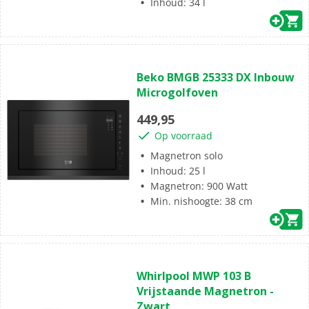
Inhoud: 34 l
(0)
0.0
Beko BMGB 25333 DX Inbouw
van
Microgolfoven
de
5
449,95
sterren.
Op voorraad
Magnetron solo
Inhoud: 25 l
Magnetron: 900 Watt
Min. nishoogte: 38 cm
(0)
0.0
Whirlpool MWP 103 B
van
Vrijstaande Magnetron -
de
Zwart