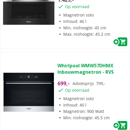
1
Op voorraad
beoordeling
Magnetron solo
Inhoud: 46 l
Min. nishoogte: 45 cm
Max. nishoogte: 45.2 cm
(0)
0.0
Whirlpool WMW57DHMX
van
Inbouwmagnetron - RVS
de
5
699,-
Adviesprijs
799,-
sterren.
Op voorraad
Magnetron solo
Inhoud: 40 l
Magnetron: 900 Watt
Min. nishoogte: 45.5 cm