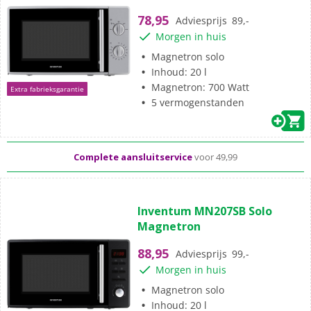
5
78,95
Adviesprijs
89,-
sterren.
Morgen in huis
1
beoordeling
Magnetron solo
Inhoud: 20 l
Magnetron: 700 Watt
Extra fabrieksgarantie
Standaard
gratis
thuisbezorgd vanaf 49,-
5 vermogenstanden
Al meer dan
50 jaar
dé elektronicaspecialist
Complete aansluitservice
voor 49,99
(1)
5.0
Inventum MN207SB Solo
van
Magnetron
de
5
88,95
Adviesprijs
99,-
sterren.
Morgen in huis
1
beoordeling
Magnetron solo
Inhoud: 20 l