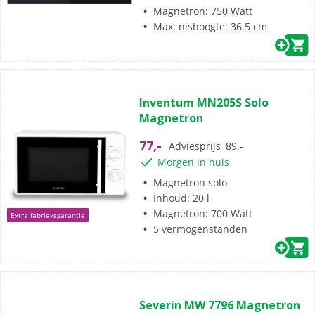
Magnetron: 750 Watt
Max. nishoogte: 36.5 cm
(4)
5.0
Inventum MN205S Solo
van
Magnetron
de
5
77,-
Adviesprijs
89,-
sterren.
Morgen in huis
4
beoordelingen
Magnetron solo
Inhoud: 20 l
Magnetron: 700 Watt
Extra fabrieksgarantie
5 vermogenstanden
(0)
0.0
Severin MW 7796 Magnetron
van