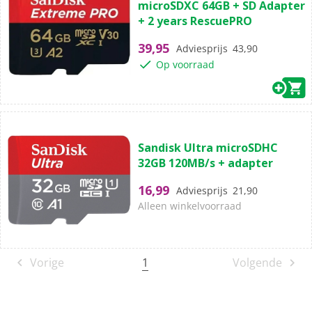
microSDXC 64GB + SD Adapter
de
+ 2 years RescuePRO
5
sterren.
39,95
Adviesprijs
43,90
Op voorraad
(0)
0.0
Sandisk Ultra microSDHC
van
32GB 120MB/s + adapter
de
5
16,99
Adviesprijs
21,90
sterren.
Alleen winkelvoorraad
1
Vorige
Volgende