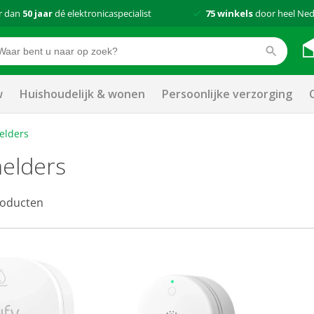
r dan
50 jaar
dé elektronicaspecialist
75 winkels
door heel Ned
w
Huishoudelijk & wonen
Persoonlijke verzorging
elders
elders
oducten