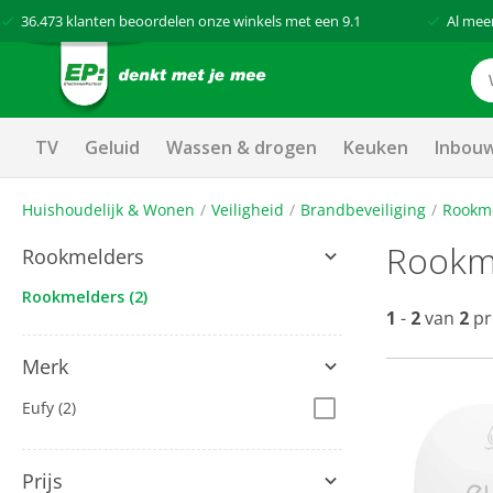
36.473
klanten beoordelen onze winkels met een
9.1
Al mee
TV
Geluid
Wassen & drogen
Keuken
Inbou
Huishoudelijk & Wonen
Veiligheid
Brandbeveiliging
Rookm
Rookm
Rookmelders
Rookmelders
(2)
1
-
2
van
2
pr
Merk
Eufy
(2)
Prijs