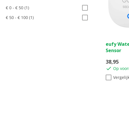
€ 0 - € 50
(1)
€ 50 - € 100
(1)
0.0
eufy Wate
van
Sensor
de
5
38,95
sterren.
Op voor
Vergelij