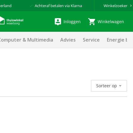
erland
Achteraf betalen via Klarna
Winkelzoeker
Inloggen
Winkelwagen
Computer & Multimedia
Advies
Service
Energie be
Sorteer op