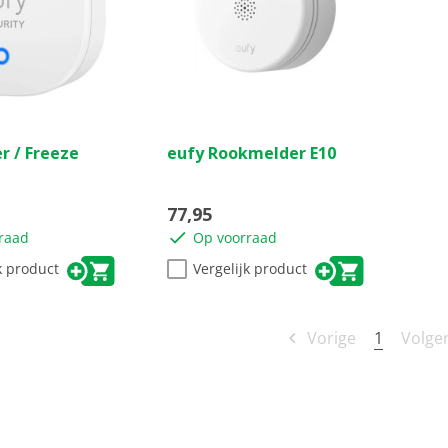
(0)
(0)
0.0
r / Freeze
eufy Rookmelder E10
van
de
5
77,95
sterren.
raad
Op voorraad
k product
Vergelijk product
1
Vorige
Volge