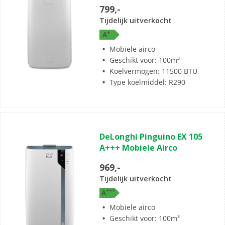
sterren.
799,-
1
Tijdelijk uitverkocht
beoordeling
+
A
Mobiele airco
Geschikt voor: 100m³
Koelvermogen: 11500 BTU
Type koelmiddel: R290
(0)
0.0
DeLonghi Pinguino EX 105
van
A+++ Mobiele Airco
de
5
969,-
sterren.
Tijdelijk uitverkocht
+
+
+
A
Mobiele airco
Geschikt voor: 100m³