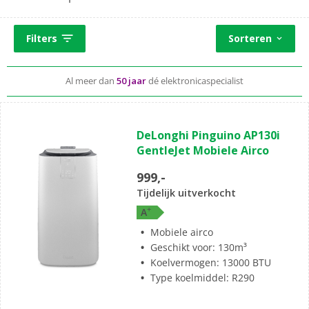
airco's. EP: helpt je graag bij het kiezen van de juiste
mobiele airco.
Standaard
gratis
thuisbezorgd vanaf 50,-
Filters
Sorteren
Al meer dan
50 jaar
dé elektronicaspecialist
Complete aansluitservice
voor 49,99
(0)
0.0
DeLonghi Pinguino AP130i
van
GentleJet Mobiele Airco
de
5
999,-
sterren.
Tijdelijk uitverkocht
+
A
Mobiele airco
Geschikt voor: 130m³
Koelvermogen: 13000 BTU
Type koelmiddel: R290