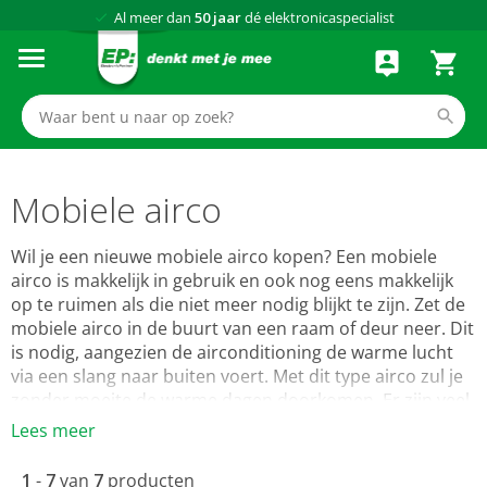
Al meer dan
50 jaar
dé elektronicaspecialist
75 winkels
door heel Nederland
Achteraf betalen via Klarna
Mobiele airco
Wil je een nieuwe mobiele airco kopen? Een mobiele
airco is makkelijk in gebruik en ook nog eens makkelijk
op te ruimen als die niet meer nodig blijkt te zijn. Zet de
mobiele airco in de buurt van een raam of deur neer. Dit
is nodig, aangezien de airconditioning de warme lucht
via een slang naar buiten voert. Met dit type airco zul je
zonder moeite de warme dagen doorkomen. Er zijn veel
verschillende mobiele airco's en de juiste keuze is niet
Lees meer
altijd even gemakkelijk gemaakt. Bij EP: hebben wij een
uitgebalanceerd assortiment met de beste mobiele
1
-
7
van
7
producten