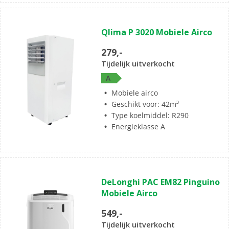
(0)
0.0
Qlima P 3020 Mobiele Airco
van
de
279,-
5
Tijdelijk uitverkocht
sterren.
A
Mobiele airco
Geschikt voor: 42m³
Type koelmiddel: R290
Energieklasse A
(4)
3.8
DeLonghi PAC EM82 Pinguino
van
Mobiele Airco
de
5
549,-
sterren.
Tijdelijk uitverkocht