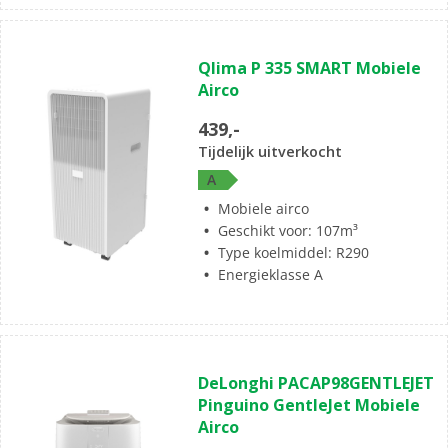
(0)
0.0
Qlima P 335 SMART Mobiele
van
Airco
de
5
439,-
sterren.
Tijdelijk uitverkocht
A
Mobiele airco
Geschikt voor: 107m³
Type koelmiddel: R290
Energieklasse A
(1)
5.0
DeLonghi PACAP98GENTLEJET
van
Pinguino GentleJet Mobiele
de
Airco
5