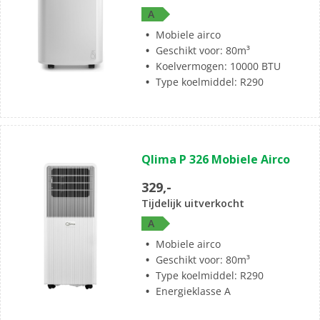
4
A
beoordelingen
Mobiele airco
Geschikt voor: 80m³
Koelvermogen: 10000 BTU
Type koelmiddel: R290
(0)
0.0
Qlima P 326 Mobiele Airco
van
de
329,-
5
Tijdelijk uitverkocht
sterren.
A
Mobiele airco
Geschikt voor: 80m³
Type koelmiddel: R290
Energieklasse A