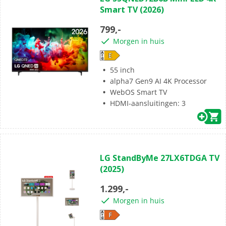
van
Smart TV (2026)
de
5
799,-
sterren.
Morgen in huis
55 inch
alpha7 Gen9 AI 4K Processor
WebOS Smart TV
HDMI-aansluitingen: 3
(7)
4.9
LG StandByMe 27LX6TDGA TV
van
(2025)
de
5
1.299,-
sterren.
Morgen in huis
7
beoordelingen