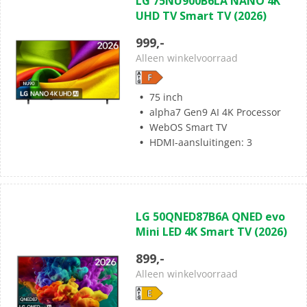
LG 75NU900B6LA NANO 4K
van
UHD TV Smart TV (2026)
de
5
999,-
sterren.
Alleen winkelvoorraad
75 inch
alpha7 Gen9 AI 4K Processor
WebOS Smart TV
HDMI-aansluitingen: 3
(0)
0.0
LG 50QNED87B6A QNED evo
van
Mini LED 4K Smart TV (2026)
de
5
899,-
sterren.
Alleen winkelvoorraad