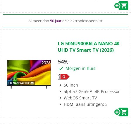
We kunnen je nieuwe TV ook
installeren en ophangen
Al meer dan
50 jaar
dé elektronicaspecialist
(0)
0.0
LG 50NU900B6LA NANO 4K
van
UHD TV Smart TV (2026)
de
5
549,-
sterren.
Morgen in huis
50 inch
alpha7 Gen9 AI 4K Processor
WebOS Smart TV
HDMI-aansluitingen: 3
(0)
0.0