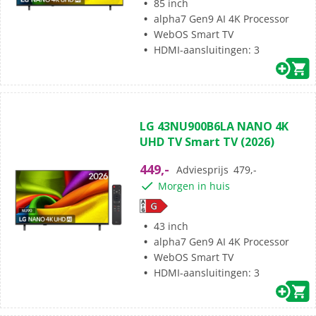
85 inch
alpha7 Gen9 AI 4K Processor
WebOS Smart TV
HDMI-aansluitingen: 3
(0)
0.0
LG 43NU900B6LA NANO 4K
van
UHD TV Smart TV (2026)
de
5
449,-
Adviesprijs
479,-
sterren.
Morgen in huis
43 inch
alpha7 Gen9 AI 4K Processor
WebOS Smart TV
HDMI-aansluitingen: 3