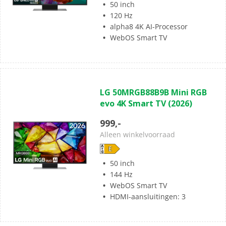
50 inch
120 Hz
alpha8 4K AI-Processor
WebOS Smart TV
(0)
0.0
LG 50MRGB88B9B Mini RGB
van
evo 4K Smart TV (2026)
de
5
999,-
sterren.
Alleen winkelvoorraad
50 inch
144 Hz
WebOS Smart TV
HDMI-aansluitingen: 3