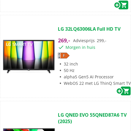
(8)
4.5
LG 32LQ63006LA Full HD TV
van
de
269,-
Adviesprijs
299,-
5
Morgen in huis
sterren.
8
beoordelingen
32 inch
50 Hz
alpha5 Gen5 AI Processor
WebOS 22 met LG ThinQ Smart TV
(7)
3.9
LG QNED EVO 55QNED87A6 TV
van
(2025)
de
5