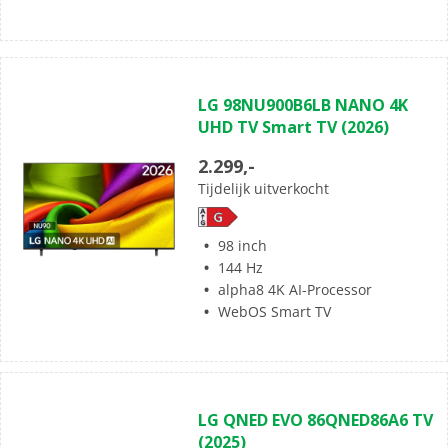
(0)
0.0
LG 98NU900B6LB NANO 4K
van
UHD TV Smart TV (2026)
de
5
2.299,-
sterren.
Tijdelijk uitverkocht
98 inch
144 Hz
alpha8 4K AI-Processor
WebOS Smart TV
(1)
3.0
LG QNED EVO 86QNED86A6 TV
van
(2025)
de