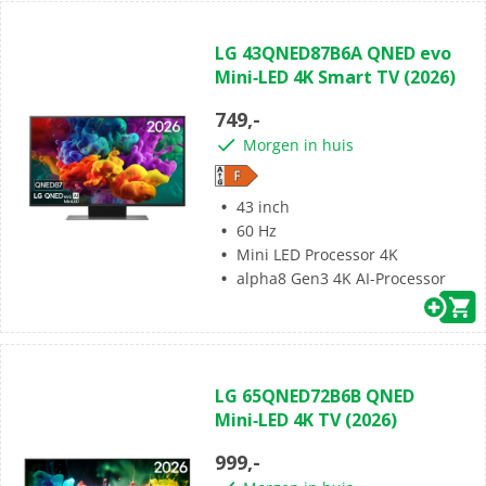
(0)
0.0
LG 43QNED87B6A QNED evo
van
Mini‑LED 4K Smart TV (2026)
de
5
749,-
sterren.
Morgen in huis
43 inch
60 Hz
Mini LED Processor 4K
alpha8 Gen3 4K AI-Processor
(0)
0.0
LG 65QNED72B6B QNED
van
Mini‑LED 4K TV (2026)
de
5
999,-
sterren.