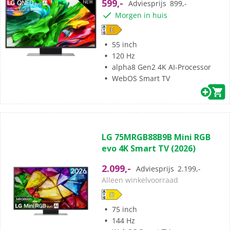
599,-
Adviesprijs
899,-
sterren.
Morgen in huis
7
beoordelingen
55 inch
120 Hz
alpha8 Gen2 4K AI-Processor
WebOS Smart TV
(0)
0.0
LG 75MRGB88B9B Mini RGB
van
evo 4K Smart TV (2026)
de
5
2.099,-
Adviesprijs
2.199,-
sterren.
Alleen winkelvoorraad
75 inch
144 Hz