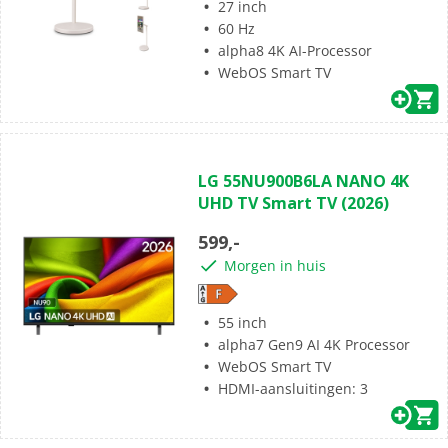
27 inch
60 Hz
alpha8 4K AI-Processor
WebOS Smart TV
(0)
0.0
LG 55NU900B6LA NANO 4K
van
UHD TV Smart TV (2026)
de
5
599,-
sterren.
Morgen in huis
55 inch
alpha7 Gen9 AI 4K Processor
WebOS Smart TV
HDMI-aansluitingen: 3