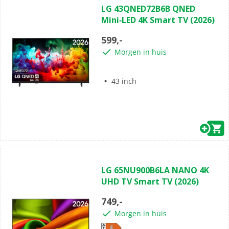
LG 43QNED72B6B QNED
van
Mini‑LED 4K Smart TV (2026)
de
5
599,-
sterren.
Morgen in huis
43 inch
(0)
0.0
LG 65NU900B6LA NANO 4K
van
UHD TV Smart TV (2026)
de
5
749,-
sterren.
Morgen in huis