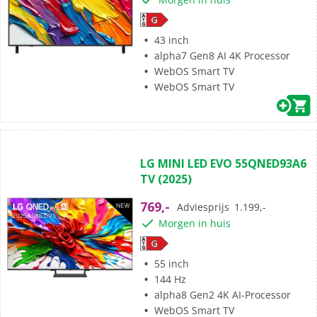
43 inch
alpha7 Gen8 AI 4K Processor
WebOS Smart TV
WebOS Smart TV
(23)
4.5
LG MINI LED EVO 55QNED93A6
van
TV (2025)
de
5
769,-
Adviesprijs
1.199,-
sterren.
Morgen in huis
23
beoordelingen
55 inch
144 Hz
alpha8 Gen2 4K AI-Processor
WebOS Smart TV