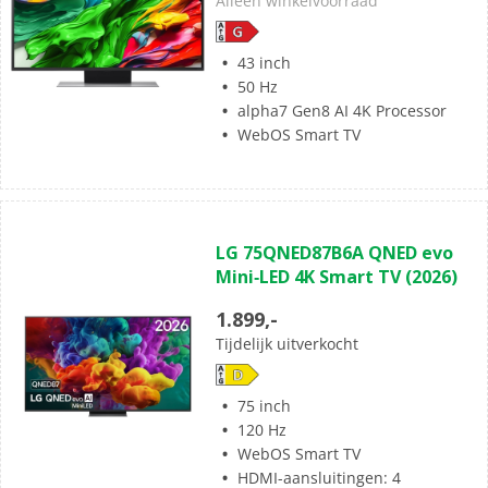
Alleen winkelvoorraad
5
beoordelingen
43 inch
50 Hz
alpha7 Gen8 AI 4K Processor
WebOS Smart TV
(0)
0.0
LG 75QNED87B6A QNED evo
van
Mini‑LED 4K Smart TV (2026)
de
5
1.899,-
sterren.
Tijdelijk uitverkocht
75 inch
120 Hz
WebOS Smart TV
HDMI-aansluitingen: 4