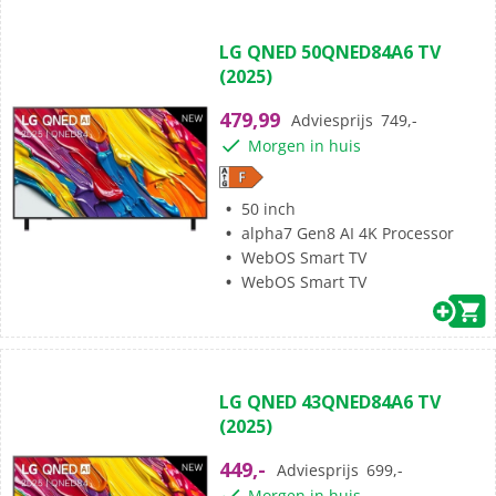
(0)
0.0
LG QNED 50QNED84A6 TV
van
(2025)
de
5
479,99
Adviesprijs
749,-
sterren.
Morgen in huis
50 inch
alpha7 Gen8 AI 4K Processor
WebOS Smart TV
WebOS Smart TV
(0)
0.0
LG QNED 43QNED84A6 TV
van
(2025)
de
5
449,-
Adviesprijs
699,-
sterren.
Morgen in huis