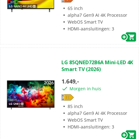
65 inch
alpha7 Gen9 AI 4K Processor
WebOS Smart TV
HDMI-aansluitingen: 3
(0)
0.0
LG 85QNED72B6A Mini‑LED 4K
van
Smart TV (2026)
de
5
1.649,-
sterren.
Morgen in huis
85 inch
alpha7 Gen9 AI 4K Processor
WebOS Smart TV
HDMI-aansluitingen: 3