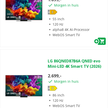
sterren.
Morgen in huis
55 inch
120 Hz
alpha8 4K AI-Processor
WebOS Smart TV
(0)
0.0
LG 86QNED87B6A QNED evo
van
Mini‑LED 4K Smart TV (2026)
de
5
2.699,-
sterren.
Morgen in huis
86 inch
120 Hz
WebOS Smart TV