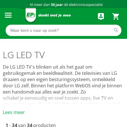
Al meer dan
50 jaar
dé elektronicaspecialist
75 winkels
door heel Nederland
Achteraf betalen via Klarna
LG LED TV
De LG LED TV's blinken uit als het gaat om
gebruiksgemak en beeldkwaliteit. De televisies van LG
draaien op een eigen besturingssysteem, ontwikkeld
door LG zelf. Binnen het platform WebOS vind je binnen
een handomdraai alles wat je zoekt. Zo
schakel je eenvoudig en snel tussen apps, live TV en
streaming apps. De LG LED TV's zijn beschikbaar in
Full
HD
,
4K Ultra HD
en
8K Ultra HD
beeldkwaliteit. Naast de
Lees meer
LG LED TV's was LG de eerste fabrikant die
OLED TV's
op
de markt bracht. Inmiddels heeft LG het aanbod OLED
1
-
34
van
34
producten