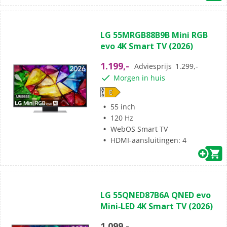
(0)
0.0
LG 55MRGB88B9B Mini RGB
van
evo 4K Smart TV (2026)
de
5
1.199,-
Adviesprijs
1.299,-
sterren.
Morgen in huis
55 inch
120 Hz
WebOS Smart TV
HDMI-aansluitingen: 4
(0)
0.0
LG 55QNED87B6A QNED evo
van
Mini‑LED 4K Smart TV (2026)
de
5
1.099,-