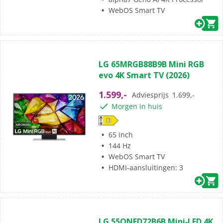
WebOS Smart TV
(0)
0.0
LG 65MRGB88B9B Mini RGB
van
evo 4K Smart TV (2026)
de
5
1.599,-
Adviesprijs
1.699,-
sterren.
Morgen in huis
65 inch
144 Hz
WebOS Smart TV
HDMI-aansluitingen: 3
(0)
0.0
LG 55QNED72B6B Mini‑LED 4K