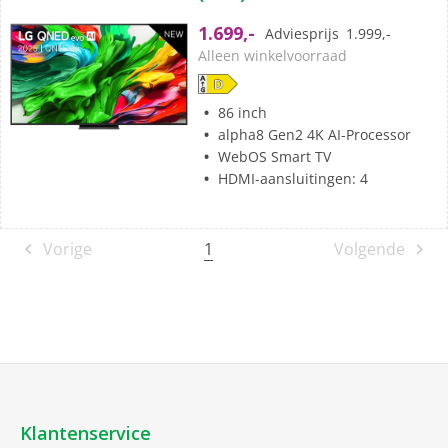
5
1.699,-
Adviesprijs
1.999,-
sterren.
Alleen winkelvoorraad
1
beoordeling
86 inch
alpha8 Gen2 4K AI-Processor
WebOS Smart TV
HDMI-aansluitingen: 4
1
Vorige
Volgende
Klantenservice