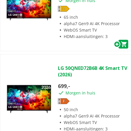
Morgen in huis
65 inch
alpha7 Gen9 AI 4K Processor
WebOS Smart TV
HDMI-aansluitingen: 3
(0)
0.0
LG 50QNED72B6B 4K Smart TV
van
(2026)
de
5
699,-
sterren.
Morgen in huis
50 inch
alpha7 Gen9 AI 4K Processor
WebOS Smart TV
Gratis bezorgd
en we nemen je oude TV desgewenst mee
HDMI-aansluitingen: 3