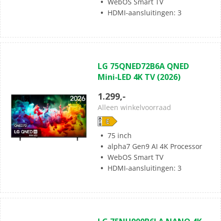
WebOS Smart TV
HDMI-aansluitingen: 3
(0)
0.0
LG 75QNED72B6A QNED
van
Mini‑LED 4K TV (2026)
de
5
1.299,-
sterren.
Alleen winkelvoorraad
75 inch
alpha7 Gen9 AI 4K Processor
WebOS Smart TV
HDMI-aansluitingen: 3
(0)
0.0