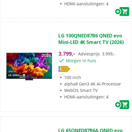
HDMI-aansluitingen: 4
(0)
0.0
LG 100QNED87B6 QNED evo
van
Mini‑LED 4K Smart TV (2026)
de
5
3.799,-
Adviesprijs
3.999,-
sterren.
Morgen in huis
100 inch
alpha8 Gen3 4K AI-Processor
WebOS Smart TV
HDMI-aansluitingen: 4
(0)
0.0
LG 65QNED87B6A QNED evo
van