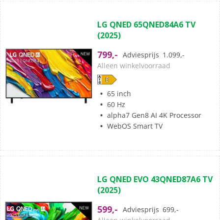
(1)
5.0
LG QNED 65QNED84A6 TV
van
(2025)
de
5
799,-
Adviesprijs
1.099,-
sterren.
Alleen winkelvoorraad
1
beoordeling
65 inch
60 Hz
alpha7 Gen8 AI 4K Processor
WebOS Smart TV
(5)
3.4
LG QNED EVO 43QNED87A6 TV
van
(2025)
de
5
599,-
Adviesprijs
699,-
sterren.