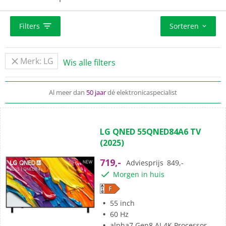
TV's flink uitgebreid en heb je keuze uit een ruim
assortiment OLED TV's.
Filters
Sorteren
Gratis bezorgd
en we nemen je oude TV desgewenst mee
Merk: LG
Wis alle filters
We kunnen je nieuwe TV ook
installeren en ophangen
Al meer dan
50 jaar
dé elektronicaspecialist
(0)
0.0
LG QNED 55QNED84A6 TV
van
(2025)
de
5
719,-
Adviesprijs
849,-
sterren.
Morgen in huis
55 inch
60 Hz
alpha7 Gen8 AI 4K Processor