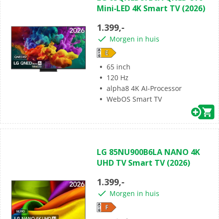
Mini‑LED 4K Smart TV (2026)
de
5
1.399,-
sterren.
Morgen in huis
65 inch
120 Hz
alpha8 4K AI-Processor
WebOS Smart TV
(0)
0.0
LG 85NU900B6LA NANO 4K
van
UHD TV Smart TV (2026)
de
5
1.399,-
sterren.
Morgen in huis