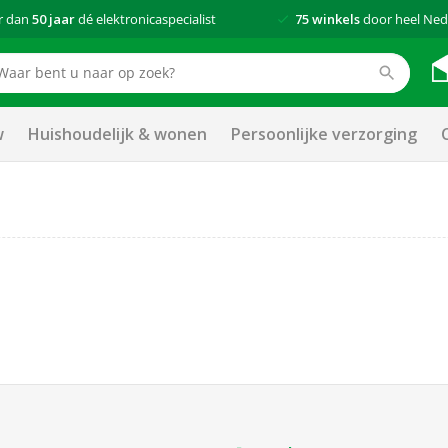
r dan
50 jaar
dé elektronicaspecialist
75 winkels
door heel Ned
w
Huishoudelijk & wonen
Persoonlijke verzorging