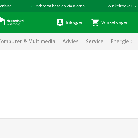
erland
Achteraf betalen via Klarna
Winkelzoeker
Inloggen
Winkelwagen
Computer & Multimedia
Advies
Service
Energie be