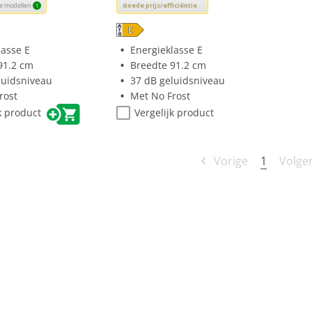
deze
ere modellen
Goede prijs/efficiëntie
1
knop
opent
Youreko’s
lasse E
Energieklasse E
tool
91.2 cm
Breedte 91.2 cm
voor
luidsniveau
37 dB geluidsniveau
sparing.
energiebesparing.
rost
Met No Frost
k product
Vergelijk product
1
Vorige
Volge