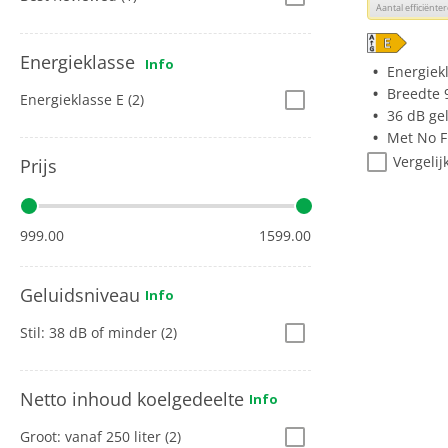
deze
Aantal efficiënt
knop
opent
Energieklasse
Info
Youreko’s
Energiek
tool
Breedte 
Energieklasse E
(2)
voor
36 dB ge
energiebe
Met No F
Vergelij
Prijs
999.00
1599.00
Geluidsniveau
Info
Stil: 38 dB of minder
(2)
Netto inhoud koelgedeelte
Info
Groot: vanaf 250 liter
(2)