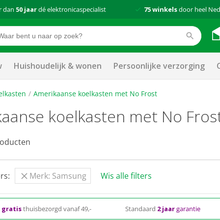
r dan
50 jaar
dé elektronicaspecialist
75 winkels
door heel Ned
w
Huishoudelijk & wonen
Persoonlijke verzorging
elkasten
Amerikaanse koelkasten met No Frost
aanse koelkasten met No Fros
oducten
rs:
Merk: Samsung
Wis alle filters
d
gratis
thuisbezorgd vanaf 49,-
Standaard
2 jaar
garantie