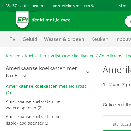
36.457
klanten beoordelen onze winkels met een
9.1
Al mee
TV
Geluid
Wassen & drogen
Keuken
Inbou
Keuken
Koelkasten
Vrijstaande koelkasten
Amerikaanse ko
Amerik
Amerikaanse koelkasten met
No Frost
1
-
2
van
2
pr
Amerikaanse koelkasten met No Frost
(2)
Amerikaanse koelkasten met
Gekozen filte
waterdispenser
(2)
Amerikaanse koelkasten met
ijsblokjesdispenser
(3)
Standaar