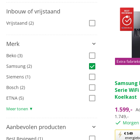
Inbouw of vrijstaand
Vrijstaand
(2)
Merk
Beko
(3)
Extra fabriek
Samsung
(2)
Siemens
(1)
5.0
Samsung R
van
Bosch
(2)
Serie WiF
de
Koelkast
5
ETNA
(5)
sterren.
1.599,-
Meer tonen ▼
Ad
2
1.749,-
beoordeli
Morgen 
Aanbevolen producten
Met
€ 549
energieb
Best Reviewed
(1)