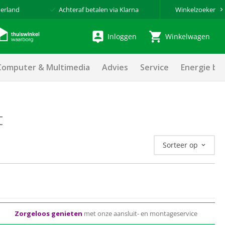
erland
Achteraf betalen via Klarna
Winkelzoeker
Inloggen
Winkelwagen
Computer & Multimedia
Advies
Service
Energie be
t
Sorteer op
Zorgeloos genieten
met onze aansluit- en montageservice