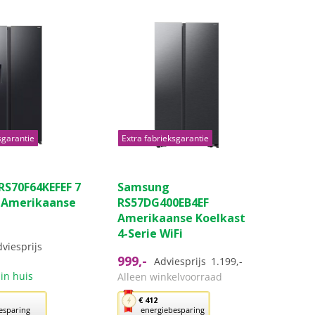
sgarantie
Extra fabrieksgarantie
(2)
(17)
4.7
S70F64KEFEF 7
Samsung
van
i Amerikaanse
RS57DG400EB4EF
de
Amerikaanse Koelkast
5
4-Serie WiFi
sterren.
viesprijs
17
999,-
Adviesprijs
1.199,-
ngen
beoordelingen
in huis
Alleen winkelvoorraad
Met
€ 412
esparing
energiebesparing