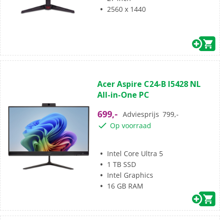
2560 x 1440
(0)
0.0
Acer Aspire C24-B I5428 NL
van
All-in-One PC
de
5
699,-
Adviesprijs
799,-
sterren.
Op voorraad
Intel Core Ultra 5
1 TB SSD
Intel Graphics
16 GB RAM