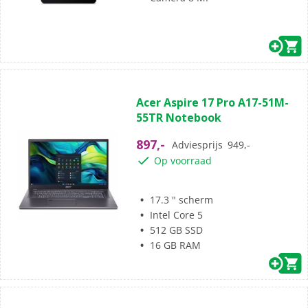
(0)
0.0
Acer Aspire 17 Pro A17-51M-
van
55TR Notebook
de
5
897,-
Adviesprijs
949,-
sterren.
Op voorraad
17.3 " scherm
Intel Core 5
512 GB SSD
16 GB RAM
(0)
0.0