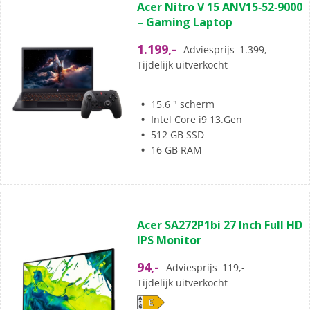
Acer Nitro V 15 ANV15‑52‑9000
van
– Gaming Laptop
de
5
1.199,-
Adviesprijs
1.399,-
sterren.
Tijdelijk uitverkocht
15.6 " scherm
Intel Core i9 13.Gen
512 GB SSD
16 GB RAM
(0)
0.0
Acer SA272P1bi 27 Inch Full HD
van
IPS Monitor
de
5
94,-
Adviesprijs
119,-
sterren.
Tijdelijk uitverkocht