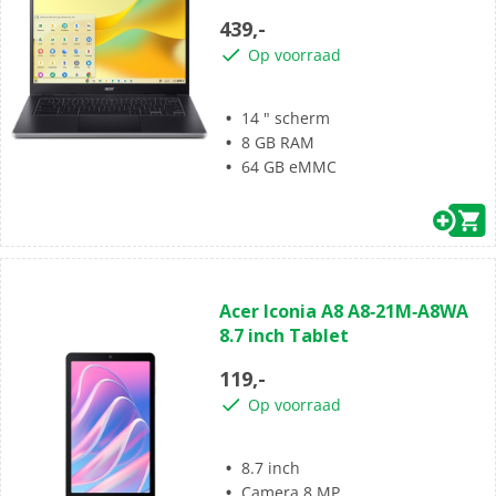
sterren.
439,-
Op voorraad
14 " scherm
8 GB RAM
64 GB eMMC
(0)
0.0
Acer Iconia A8 A8‑21M‑A8WA
van
8.7 inch Tablet
de
5
119,-
sterren.
Op voorraad
8.7 inch
Camera 8 MP