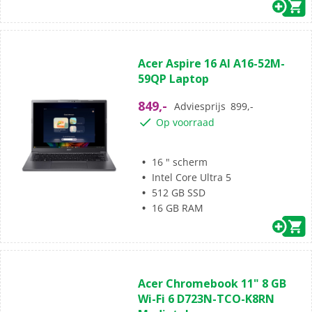
(0)
0.0
Acer Aspire 16 AI A16-52M-
van
59QP Laptop
de
5
849,-
Adviesprijs
899,-
sterren.
Op voorraad
16 " scherm
Intel Core Ultra 5
512 GB SSD
16 GB RAM
(0)
0.0
Acer Chromebook 11" 8 GB
van
Wi-Fi 6 D723N-TCO-K8RN
de