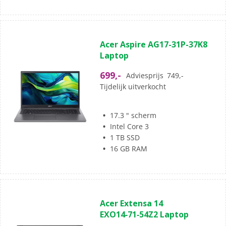
(0)
0.0
Acer Aspire AG17-31P-37K8
van
Laptop
de
5
699,-
Adviesprijs
749,-
sterren.
Tijdelijk uitverkocht
17.3 " scherm
Intel Core 3
1 TB SSD
16 GB RAM
(0)
0.0
Acer Extensa 14
van
EXO14‑71‑54Z2 Laptop
de