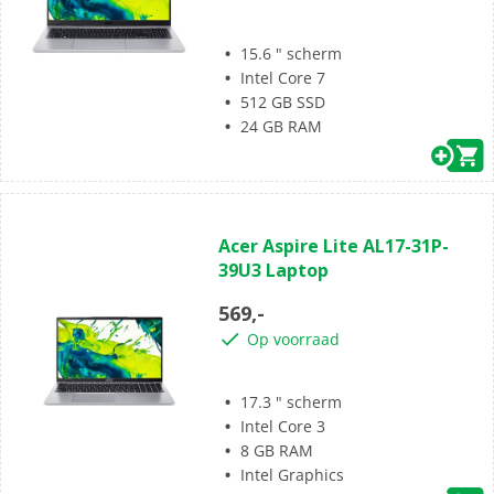
15.6 " scherm
Intel Core 7
512 GB SSD
24 GB RAM
(0)
0.0
Acer Aspire Lite AL17-31P-
van
39U3 Laptop
de
5
569,-
sterren.
Op voorraad
17.3 " scherm
Intel Core 3
8 GB RAM
Intel Graphics