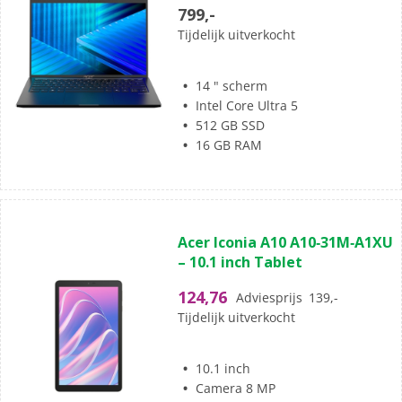
5
799,-
sterren.
Tijdelijk uitverkocht
14 " scherm
Intel Core Ultra 5
512 GB SSD
16 GB RAM
(0)
0.0
Acer Iconia A10 A10‑31M‑A1XU
van
– 10.1 inch Tablet
de
5
124,76
Adviesprijs
139,-
sterren.
Tijdelijk uitverkocht
10.1 inch
Camera 8 MP