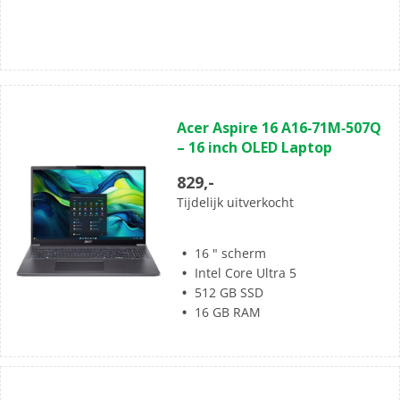
(0)
0.0
Acer Aspire 16 A16‑71M‑507Q
van
– 16 inch OLED Laptop
de
5
829,-
sterren.
Tijdelijk uitverkocht
16 " scherm
Intel Core Ultra 5
512 GB SSD
16 GB RAM
(0)
0.0