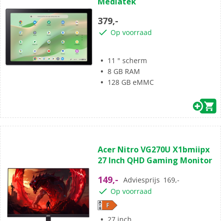
Mediatek
5
sterren.
379,-
Op voorraad
11 " scherm
8 GB RAM
128 GB eMMC
(0)
0.0
Acer Nitro VG270U X1bmiipx
van
27 Inch QHD Gaming Monitor
de
5
149,-
Adviesprijs
169,-
sterren.
Op voorraad
27 inch