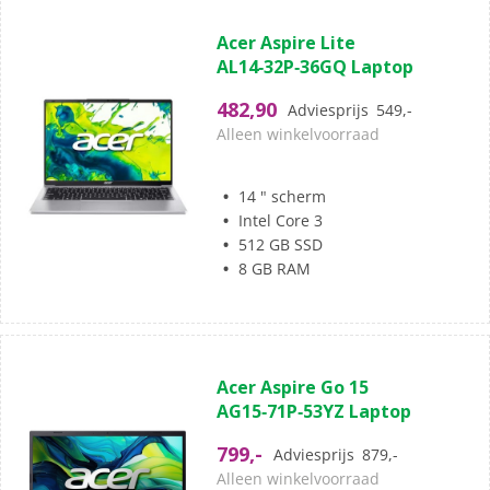
(0)
0.0
Acer Aspire Lite
van
AL14‑32P‑36GQ Laptop
de
5
482,90
Adviesprijs
549,-
sterren.
Alleen winkelvoorraad
14 " scherm
Intel Core 3
512 GB SSD
8 GB RAM
(0)
0.0
Acer Aspire Go 15
van
AG15‑71P‑53YZ Laptop
de
5
799,-
Adviesprijs
879,-
sterren.
Alleen winkelvoorraad