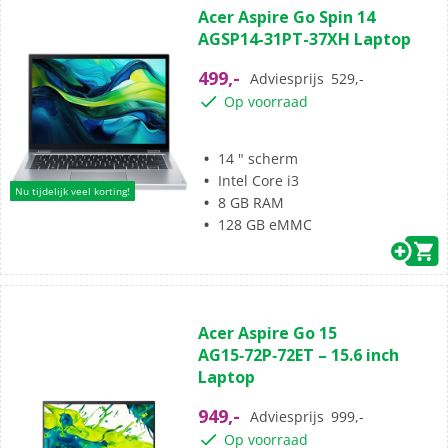
Acer Aspire Go Spin 14
van
AGSP14-31PT-37XH Laptop
de
5
499,-
Adviesprijs
529,-
sterren.
Op voorraad
14 " scherm
Intel Core i3
Nu tijdelijk veel korting!
8 GB RAM
128 GB eMMC
(0)
0.0
Acer Aspire Go 15
van
AG15‑72P‑72ET – 15.6 inch
de
Laptop
5
sterren.
949,-
Adviesprijs
999,-
Op voorraad