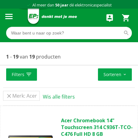
Al meer dan
50 jaar
dé elektronicaspecialist
75 winkels
door heel Nederland
Achteraf betalen via Klarna
1
-
19
van
19
producten
Filters
Sorteren
Merk: Acer
Wis alle filters
(0)
0.0
Acer Chromebook 14"
van
Touchscreen 314 C936T-TCO-
de
C476 Full HD 8 GB
5