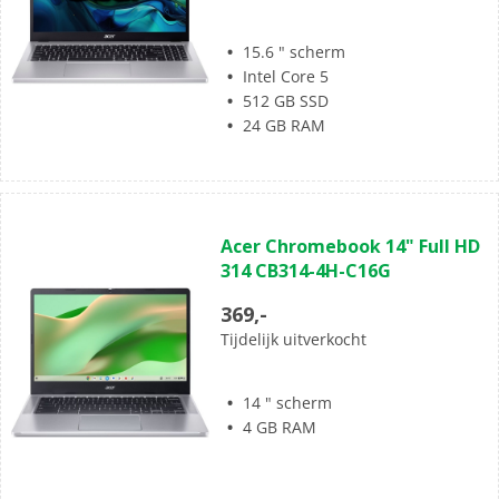
15.6 " scherm
Intel Core 5
512 GB SSD
24 GB RAM
(0)
0.0
Acer Chromebook 14" Full HD
van
314 CB314-4H-C16G
de
5
369,-
sterren.
Tijdelijk uitverkocht
14 " scherm
4 GB RAM