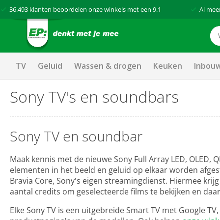
36.493
klanten beoordelen onze winkels met een
9.1
Al mee
TV
Geluid
Wassen & drogen
Keuken
Inbou
Sony TV's en soundbars
Sony TV en soundbar
Maak kennis met de nieuwe Sony Full Array LED, OLED, QD
elementen in het beeld en geluid op elkaar worden afges
Bravia Core, Sony's eigen streamingdienst. Hiermee krijg
aantal credits om geselecteerde films te bekijken en da
Elke Sony TV is een uitgebreide Smart TV met Google TV, 