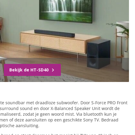
Bekijk de HT-SD40
te soundbar met draadloze subwoofer. Door S-Force PRO Front
l surround sound en door X-Balanced Speaker Unit wordt de
aliseerd, zodat je geen woord mist. Via bluetooth kun je
men of deze aansluiten op een geschikte Sony TV. Bedraad
ptische aansluiting.