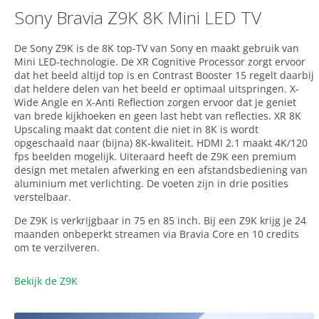
Sony Bravia Z9K 8K Mini LED TV
De Sony Z9K is de 8K top-TV van Sony en maakt gebruik van
Mini LED-technologie. De XR Cognitive Processor zorgt ervoor
dat het beeld altijd top is en Contrast Booster 15 regelt daarbij
dat heldere delen van het beeld er optimaal uitspringen. X-
Wide Angle en X-Anti Reflection zorgen ervoor dat je geniet
van brede kijkhoeken en geen last hebt van reflecties. XR 8K
Upscaling maakt dat content die niet in 8K is wordt
opgeschaald naar (bijna) 8K-kwaliteit. HDMI 2.1 maakt 4K/120
fps beelden mogelijk. Uiteraard heeft de Z9K een premium
design met metalen afwerking en een afstandsbediening van
aluminium met verlichting. De voeten zijn in drie posities
verstelbaar.
De Z9K is verkrijgbaar in 75 en 85 inch. Bij een Z9K krijg je 24
maanden onbeperkt streamen via Bravia Core en 10 credits
om te verzilveren.
Bekijk de Z9K