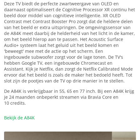
Deze TV biedt de perfecte zwartweergave van OLED en
daarnaast optimaliseert de Cognitive Processor XR continu het
beeld door middel van cognitieve intelligentie. XR OLED
Contrast met Contrast Booster Pro zorgt dat de heldere delen
van het beeld er extra uitspringen. De omgevingssensor van
de A84K meet daarbij de helderheid van het licht in de kamer,
om het beeld hierop aan te passen. Het Acoustic Surface
Audio+ systeem laat het geluid uit het beeld komen en
'beweegt' mee met de actie op het scherm. Een
ingebouwde subwoofer zorgt voor de lage tonen. De TV's
hebben Google TV, een ingebouwde Chromecast en
Assistant. Kijk je Netflix, dan zorgt de Netflix Calibrated Mode
ervoor dat het beeld is zoals de maker het bedoeld heeft. Tot
slot zijn de pootjes van de TV op drie manier in te stellen.
De A84K is verkrijgbaar in 55, 65 en 77 inch. Bij een A84K krijg
je 24 maanden onbeperkt streamen via Bravia Core en
10 credits.
Bekijk de A84K