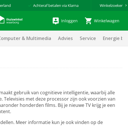
erland
Achteraf betalen via Klarna
Winkelzoeker
Inloggen
Winkelwagen
Computer & Multimedia
Advies
Service
Energie be
kt gebruik van cognitieve intelligentie, waarbij alle
. Televisies met deze processor zijn ook voorzien van
aronder honderden films. Bij je nieuwe TV krijg je een
ntent.
odellen. Meer informatie kun je ook vinden op de