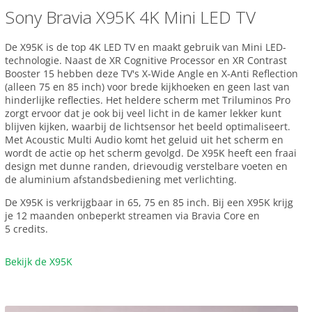
Sony Bravia X95K 4K Mini LED TV
De X95K is de top 4K LED TV en maakt gebruik van Mini LED-
technologie. Naast de XR Cognitive Processor en XR Contrast
Booster 15 hebben deze TV's X-Wide Angle en X-Anti Reflection
(alleen 75 en 85 inch) voor brede kijkhoeken en geen last van
hinderlijke reflecties. Het heldere scherm met Triluminos Pro
zorgt ervoor dat je ook bij veel licht in de kamer lekker kunt
blijven kijken, waarbij de lichtsensor het beeld optimaliseert.
Met Acoustic Multi Audio komt het geluid uit het scherm en
wordt de actie op het scherm gevolgd. De X95K heeft een fraai
design met dunne randen, drievoudig verstelbare voeten en
de aluminium afstandsbediening met verlichting.
De X95K is verkrijgbaar in 65, 75 en 85 inch. Bij een X95K krijg
je 12 maanden onbeperkt streamen via Bravia Core en
5 credits.
Bekijk de X95K