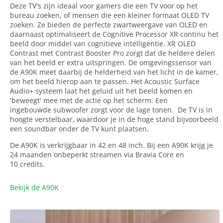
Deze TV's zijn ideaal voor gamers die een TV voor op het
bureau zoeken, of mensen die een kleiner formaat OLED TV
zoeken. Ze bieden de perfecte zwartweergave van OLED en
daarnaast optimaliseert de Cognitive Processor XR continu het
beeld door middel van cognitieve intelligentie. XR OLED
Contrast met Contrast Booster Pro zorgt dat de heldere delen
van het beeld er extra uitspringen. De omgevingssensor van
de A90K meet daarbij de helderheid van het licht in de kamer,
om het beeld hierop aan te passen. Het Acoustic Surface
Audio+ systeem laat het geluid uit het beeld komen en
'beweegt' mee met de actie op het scherm. Een
ingebouwde subwoofer zorgt voor de lage tonen. De TV is in
hoogte verstelbaar, waardoor je in de hoge stand bijvoorbeeld
een soundbar onder de TV kunt plaatsen.
De A90K is verkrijgbaar in 42 en 48 inch. Bij een A90K krijg je
24 maanden onbeperkt streamen via Bravia Core en
10 credits.
Bekijk de A90K