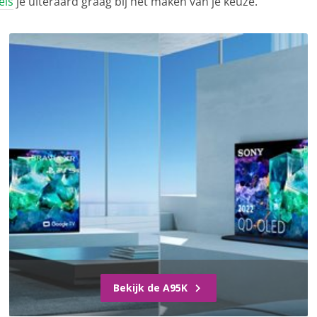
els
je uiteraard graag bij het maken van je keuze.
Bekijk de A95K