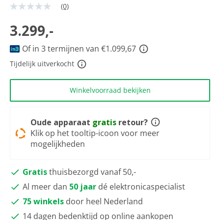
(0)
Geen
scorewaarde
Dezelfde
3.299,-
paginalink.
Of in 3 termijnen van €1.099,67
Tijdelijk uitverkocht
Winkelvoorraad bekijken
Oude apparaat
gratis
retour?
Klik op het tooltip-icoon voor meer
mogelijkheden
Gratis
thuisbezorgd vanaf 50,-
Al meer dan
50 jaar
dé elektronicaspecialist
75 winkels
door heel Nederland
14 dagen bedenktijd op online aankopen