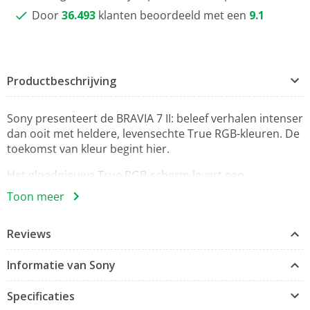
Door
36.493
klanten beoordeeld met een
9.1
Productbeschrijving
Sony presenteert de BRAVIA 7 II: beleef verhalen intenser
dan ooit met heldere, levensechte True RGB-kleuren. De
toekomst van kleur begint hier.
Het gloednieuwe True RGB-scherm levert een
ongekende rijkdom aan kleur, helderheid en diepte.
Toon meer
Geïnspireerd door technologie uit ons vlaggenschip, de
BRAVIA 9 II, onthult deze tv bioscoopwaardige details
Reviews
zoals de filmmaker ze bedoeld heeft.
Acoustic Multi Audio+ zorgt voor meeslepend
Informatie van Sony
surroundgeluid dat perfect aansluit bij de actie op het
scherm. Met ondersteuning voor Dolby Atmos, DTS:X en
Specificaties
IMAX Enhanced verandert je woonkamer in een echte