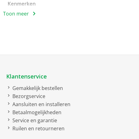
Kenmerken
Toon meer
Centreren van
boterhammen
Breedbek
Ontdooifunctie
Opwarmfunctie
Netto afmetingen
Klantenservice
Gemakkelijk bestellen
netto breedte
39.4 cm
Bezorgservice
netto hoogte
21.5 cm
Aansluiten en installeren
netto diepte
20.8 cm
Betaalmogelijkheden
Service en garantie
Soort
Ruilen en retourneren
Dubbele breedbek-toaster