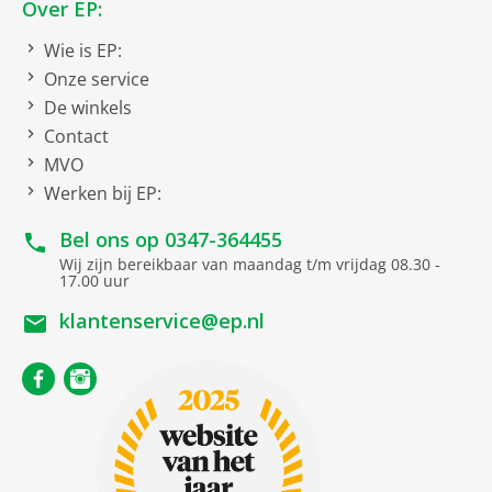
Over EP:
Wie is EP:
Uitrusting
Onze service
Kruimellade
De winkels
Contact
Vermogen
MVO
Werken bij EP:
Watt
1500
Bel ons op
0347-364455
Wij zijn bereikbaar van maandag t/m vrijdag 08.30 -
17.00 uur
klantenservice@ep.nl