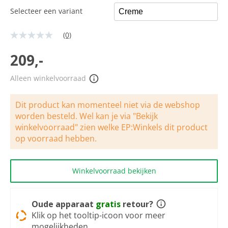
Selecteer een variant
(0)
Geen
scorewaarde
Dezelfde
209,-
paginalink.
Alleen winkelvoorraad
Dit product kan momenteel niet via de webshop
worden besteld. Wel kan je via "Bekijk
winkelvoorraad" zien welke EP:Winkels dit product
op voorraad hebben.
Winkelvoorraad bekijken
Oude apparaat
gratis
retour?
Klik op het tooltip-icoon voor meer
mogelijkheden