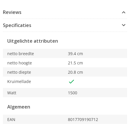
6 verschillende roosterniveaus voor de beste
resultaten; ontdooifunctie; opwarmfunctie;
Reviews
bagelfunctie om slechts één kant van de plak te
roosteren
Specificaties
Geniet van het beste comfort met de
automatische pop-up
Uitgelichte attributen
De binnenkant van het broodrooster
schoonmaken is gemakkelijk dankzij de
kruimellade
netto breedte
39.4 cm
Brede sleuven met automatische centrering,
netto hoogte
21.5 cm
voor sneden van verschillende dikte
netto diepte
20.8 cm
Kruimellade
Watt
1500
Algemeen
EAN
8017709190712