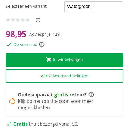
Selecteer een variant
(0)
Geen
scorewaarde
Dezelfde
98,95
Adviesprijs
129,-
paginalink.
Op voorraad
In winkelwagen
Winkelvoorraad bekijken
Oude apparaat
gratis
retour?
Klik op het tooltip-icoon voor meer
mogelijkheden
Gratis
thuisbezorgd vanaf 50,-