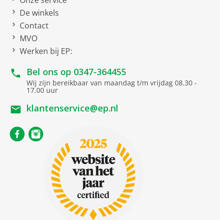
Onze service
De winkels
netto breedte
21.9 cm
Contact
netto hoogte
37.8 cm
MVO
netto diepte
Werken bij EP:
22.1 cm
netto gewicht
1.15 kg
Bel ons op
0347-364455
Wij zijn bereikbaar van maandag t/m vrijdag 08.30 -
Soort
17.00 uur
klantenservice@ep.nl
Handmixer
Uitrusting
RVS
Kneedhaken
2
Garde-fijn
Garde
2