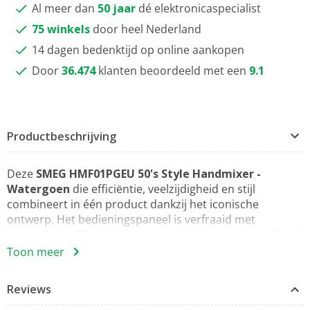
Al meer dan
50 jaar
dé elektronicaspecialist
75 winkels
door heel Nederland
14 dagen bedenktijd op online aankopen
Door
36.474
klanten beoordeeld met een
9.1
Productbeschrijving
Deze
SMEG HMF01PGEU 50's Style Handmixer -
Watergoen
die efficiëntie, veelzijdigheid en stijl
combineert in één product dankzij het iconische
ontwerp. Het bedieningspaneel is verfraaid met
een verlicht LED-display met aanduiding van de snelheid
en de gebruiksduur: een
Toon meer
uiterst gebruiksvriendelijke interface die verdwijnt
wanneer het product wordt uitgeschakeld en de chroom
Reviews
van het handvat in al zijn elegantie toont. Met twee