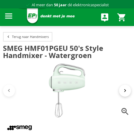
Al meer dan
50 jaar
dé elektronicaspecialist
75 winkels
door heel Nederland
Achteraf betalen via Klarna
Terug naar Handmixers
SMEG HMF01PGEU 50's Style
Handmixer - Watergroen