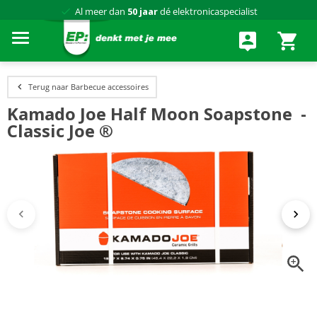
Al meer dan
50 jaar
dé elektronicaspecialist
75 winkels
door heel Nederland
Achteraf betalen via Klarna
Terug naar Barbecue accessoires
Kamado Joe Half Moon Soapstone -
Classic Joe ®