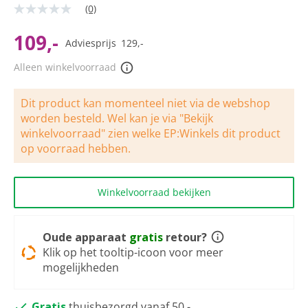
(0)
Geen
scorewaarde
Dezelfde
109,-
Adviesprijs
129,-
paginalink.
Alleen winkelvoorraad
Dit product kan momenteel niet via de webshop
worden besteld. Wel kan je via "Bekijk
winkelvoorraad" zien welke EP:Winkels dit product
op voorraad hebben.
Winkelvoorraad bekijken
Oude apparaat
gratis
retour?
Klik op het tooltip-icoon voor meer
mogelijkheden
Gratis
thuisbezorgd vanaf 50,-