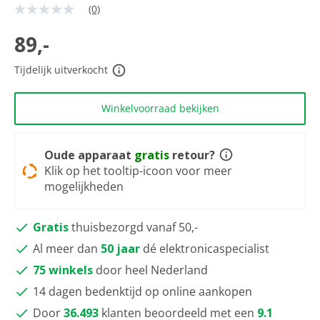
(0)
Geen
scorewaarde
Dezelfde
89,-
paginalink.
Tijdelijk uitverkocht
Winkelvoorraad bekijken
Oude apparaat
gratis
retour?
Klik op het tooltip-icoon voor meer
mogelijkheden
Gratis
thuisbezorgd vanaf 50,-
Al meer dan
50 jaar
dé elektronicaspecialist
75 winkels
door heel Nederland
14 dagen bedenktijd op online aankopen
Door
36.493
klanten beoordeeld met een
9.1