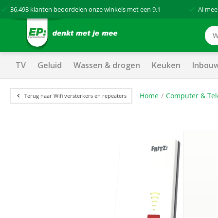
36.493
klanten beoordelen onze winkels met een
9.1
Al mee
TV
Geluid
Wassen & drogen
Keuken
Inbou
Home
Computer & Tel
Terug naar Wifi versterkers en repeaters