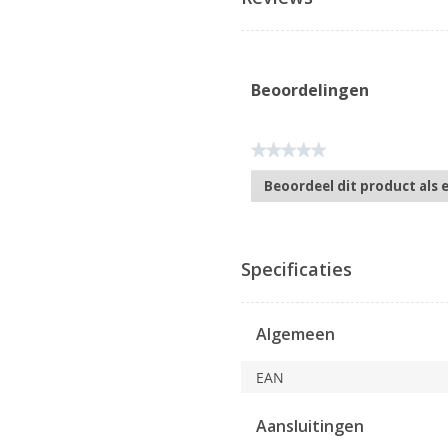
Beoordelingen
★★★★★
Geen
Beoordeel dit product als 
scorewaarde
.
Met
deze
actie
Specificaties
opent
u
een
Algemeen
modaal
dialoogvenster.
EAN
Aansluitingen