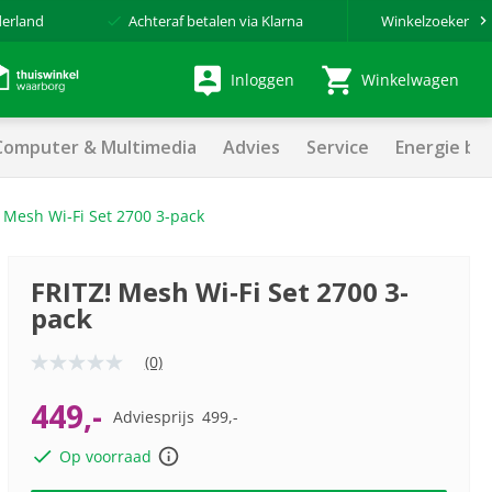
derland
Achteraf betalen via Klarna
Winkelzoeker
Inloggen
Winkelwagen
Computer & Multimedia
Advies
Service
Energie be
! Mesh Wi‑Fi Set 2700 3-pack
FRITZ! Mesh Wi‑Fi Set 2700 3-
pack
(0)
Geen
scorewaarde
Dezelfde
449,-
Adviesprijs
499,-
paginalink.
Op voorraad