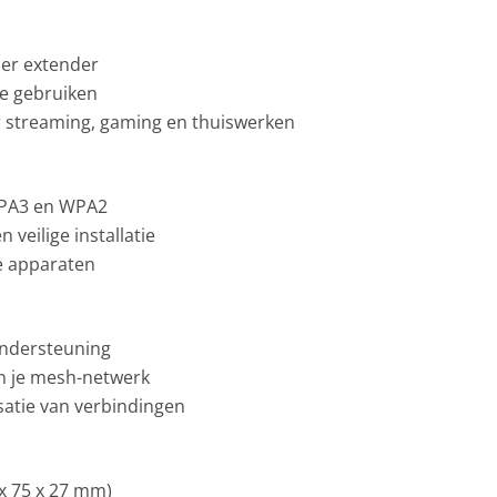
per extender
te gebruiken
r streaming, gaming en thuiswerken
WPA3 en WPA2
 veilige installatie
je apparaten
ondersteuning
n je mesh-netwerk
atie van verbindingen
x 75 x 27 mm)