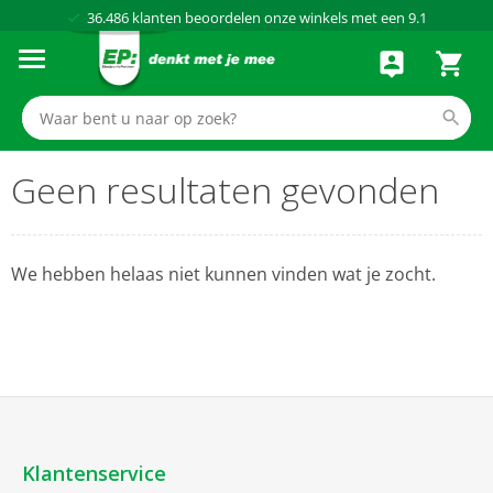
36.486
klanten beoordelen onze winkels met een
9.1
Al meer dan
50 jaar
dé elektronicaspecialist
75 winkels
door heel Nederland
Achteraf betalen via Klarna
Geen resultaten gevonden
We hebben helaas niet kunnen vinden wat je zocht.
Klantenservice