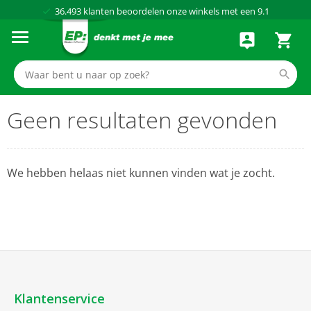
36.493
klanten beoordelen onze winkels met een
9.1
Al meer dan
50 jaar
dé elektronicaspecialist
75 winkels
door heel Nederland
Achteraf betalen via Klarna
Geen resultaten gevonden
We hebben helaas niet kunnen vinden wat je zocht.
Klantenservice