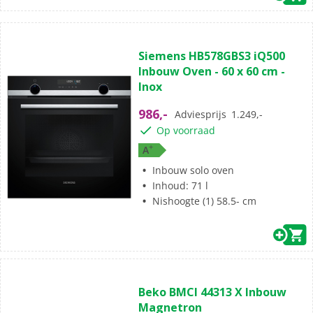
(0)
0.0
Siemens HB578GBS3 iQ500
van
Inbouw Oven - 60 x 60 cm -
de
Inox
5
sterren.
986,-
Adviesprijs
1.249,-
Op voorraad
+
A
Inbouw solo oven
Inhoud: 71 l
Nishoogte (1) 58.5- cm
(0)
0.0
Beko BMCI 44313 X Inbouw
van
Magnetron
de