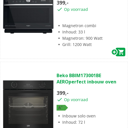
399,-
sterren.
Op voorraad
Magnetron combi
Inhoud: 33 l
Magnetron: 900 Watt
Grill: 1200 Watt
(0)
0.0
Beko BBIM173001BE
van
AEROperfect inbouw oven
de
5
399,-
sterren.
Op voorraad
+
A
Inbouw solo oven
Inhoud: 72 l