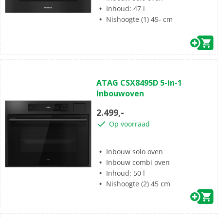
Inhoud: 47 l
Nishoogte (1) 45- cm
(0)
0.0
ATAG CSX8495D 5-in-1
van
Inbouwoven
de
5
2.499,-
sterren.
Op voorraad
Inbouw solo oven
Inbouw combi oven
Inhoud: 50 l
Nishoogte (2) 45 cm