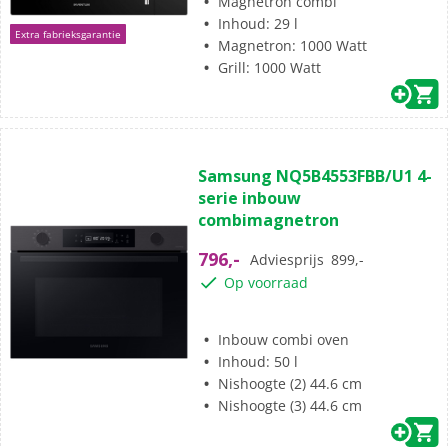
Magnetron combi
Inhoud: 29 l
Extra fabrieksgarantie
Magnetron: 1000 Watt
Grill: 1000 Watt
(13)
4.6
Samsung NQ5B4553FBB/U1 4-
van
serie inbouw
de
combimagnetron
5
sterren.
796,-
Adviesprijs
899,-
13
Op voorraad
beoordelingen
Inbouw combi oven
Inhoud: 50 l
Nishoogte (2) 44.6 cm
Nishoogte (3) 44.6 cm