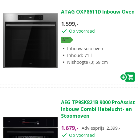
(0)
0.0
ATAG OXP8611D Inbouw Oven
van
de
1.599,-
5
Op voorraad
sterren.
+
+
A
Inbouw solo oven
Inhoud: 71 l
Nishoogte (3) 59 cm
(6)
4.7
AEG TP9SK821B 9000 ProAssist
van
Inbouw Combi Hetelucht- en
de
Stoomoven
5
sterren.
1.679,-
Adviesprijs
2.399,-
6
Op voorraad
beoordelingen