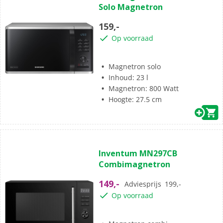
Solo Magnetron
de
5
159,-
sterren.
Op voorraad
3
beoordelingen
Magnetron solo
Inhoud: 23 l
Magnetron: 800 Watt
Hoogte: 27.5 cm
(5)
4.6
Inventum MN297CB
van
Combimagnetron
de
5
149,-
Adviesprijs
199,-
sterren.
Op voorraad
5
beoordelingen