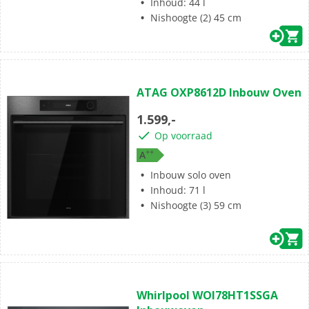
Inhoud: 44 l
Nishoogte (2) 45 cm
(0)
0.0
ATAG OXP8612D Inbouw Oven
van
de
1.599,-
5
Op voorraad
sterren.
+
+
A
Inbouw solo oven
Inhoud: 71 l
Nishoogte (3) 59 cm
(0)
0.0
Whirlpool WOI78HT1SSGA
van