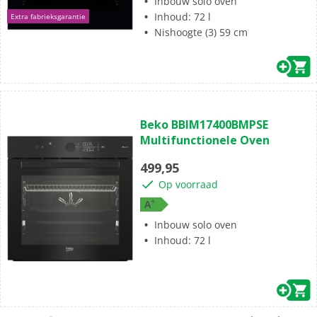
Inbouw solo oven
Inhoud: 72 l
Extra fabrieksgarantie
Nishoogte (3) 59 cm
(0)
0.0
Beko BBIM17400BMPSE
van
Multifunctionele Oven
de
5
499,95
sterren.
Op voorraad
+
A
Inbouw solo oven
Inhoud: 72 l