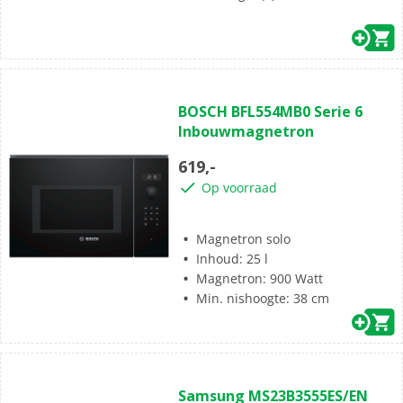
(3)
3.7
BOSCH BFL554MB0 Serie 6
van
Inbouwmagnetron
de
5
619,-
sterren.
Op voorraad
3
beoordelingen
Magnetron solo
Inhoud: 25 l
Magnetron: 900 Watt
Min. nishoogte: 38 cm
(3)
3.0
Samsung MS23B3555ES/EN
van