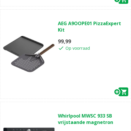
(0)
0.0
AEG A9OOPE01 PizzaExpert
van
Kit
de
5
99,99
sterren.
Op voorraad
(0)
0.0
Whirlpool MWSC 933 SB
van
vrijstaande magnetron
de
5