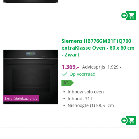
(3)
4.7
Siemens HB776GMB1F iQ700
van
extraKlasse Oven - 60 x 60 cm
de
- Zwart
5
sterren.
1.369,-
Adviesprijs
1.929,-
3
Op voorraad
beoordelingen
+
A
Inbouw solo oven
Inhoud: 71 l
Extra fabrieksgarantie
Nishoogte (1) 58.5- cm
(0)