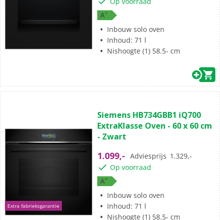
Op voorraad
beoordelingen
+
A
Inbouw solo oven
Inhoud: 71 l
Nishoogte (1) 58.5- cm
(2)
5.0
Siemens HB734GBB1 iQ700
van
ExtraKlasse Oven - 60 x 60 cm
de
- Zwart
5
sterren.
1.099,-
Adviesprijs
1.329,-
2
Op voorraad
beoordelingen
+
A
Inbouw solo oven
Inhoud: 71 l
Extra fabrieksgarantie
Nishoogte (1) 58.5- cm