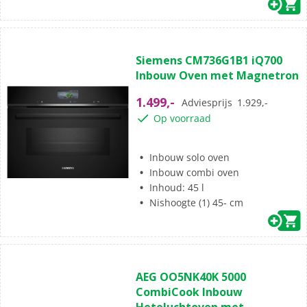
(5)
4.8
Siemens CM736G1B1 iQ700
van
Inbouw Oven met Magnetron
de
5
1.499,-
Adviesprijs
1.929,-
sterren.
Op voorraad
5
beoordelingen
Inbouw solo oven
Inbouw combi oven
Inhoud: 45 l
Nishoogte (1) 45- cm
(0)
0.0
AEG OO5NK40K 5000
van
CombiCook Inbouw
de