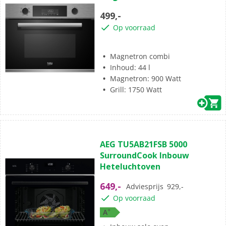
5
499,-
sterren.
Op voorraad
Magnetron combi
Inhoud: 44 l
Magnetron: 900 Watt
Grill: 1750 Watt
(4)
4.5
AEG TU5AB21FSB 5000
van
SurroundCook Inbouw
de
Heteluchtoven
5
sterren.
649,-
Adviesprijs
929,-
4
Op voorraad
beoordelingen
+
A