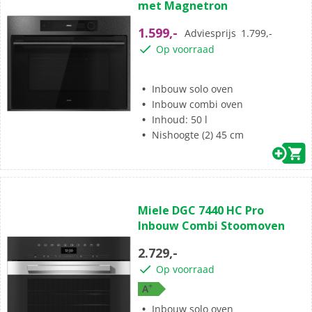
met Magnetron
de
5
1.599,-
Adviesprijs
1.799,-
sterren.
Op voorraad
Inbouw solo oven
Inbouw combi oven
Inhoud: 50 l
Nishoogte (2) 45 cm
(0)
0.0
Miele DGC 7440 HC Pro
van
Inbouw Combi Stoomoven
de
5
2.729,-
sterren.
Op voorraad
+
A
Inbouw solo oven