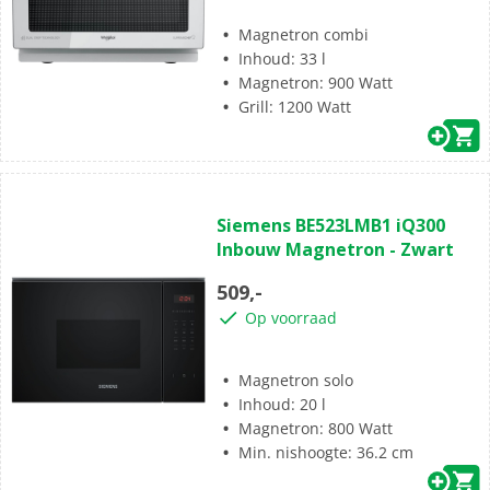
Magnetron combi
Inhoud: 33 l
Magnetron: 900 Watt
Grill: 1200 Watt
(0)
0.0
Siemens BE523LMB1 iQ300
van
Inbouw Magnetron - Zwart
de
5
509,-
sterren.
Op voorraad
Magnetron solo
Inhoud: 20 l
Magnetron: 800 Watt
Min. nishoogte: 36.2 cm