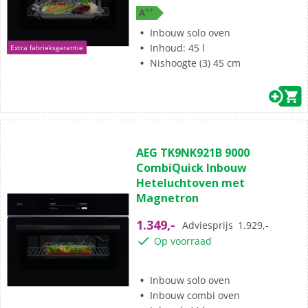
+
+
A
Inbouw solo oven
Inhoud: 45 l
Extra fabrieksgarantie
Nishoogte (3) 45 cm
(5)
4.8
AEG TK9NK921B 9000
van
CombiQuick Inbouw
de
Heteluchtoven met
5
Magnetron
sterren.
5
1.349,-
Adviesprijs
1.929,-
beoordelingen
Op voorraad
Inbouw solo oven
Inbouw combi oven