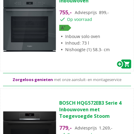
Inbouwoven
de
5
755,-
Adviesprijs
899,-
sterren.
Op voorraad
+
A
Inbouw solo oven
Inhoud: 73 l
Nishoogte (1) 58.3- cm
Standaard
gratis
thuisbezorgd vanaf 50,-
Al meer dan 50 jaar dé elektronicaspecialist
Zorgeloos genieten
met onze aansluit- en montageservice
(3)
4.7
BOSCH HQG572EB3 Serie 4
van
Inbouwoven met
de
Toegevoegde Stoom
5
sterren.
779,-
Adviesprijs
1.269,-
3