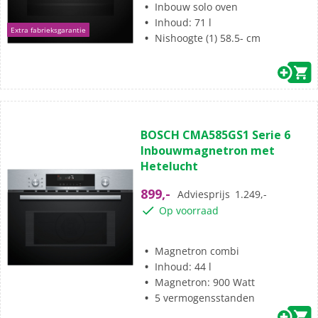
Inbouw solo oven
Inhoud: 71 l
Extra fabrieksgarantie
Nishoogte (1) 58.5- cm
(4)
5.0
BOSCH CMA585GS1 Serie 6
van
Inbouwmagnetron met
de
Hetelucht
5
sterren.
899,-
Adviesprijs
1.249,-
4
Op voorraad
beoordelingen
Magnetron combi
Inhoud: 44 l
Magnetron: 900 Watt
5 vermogensstanden