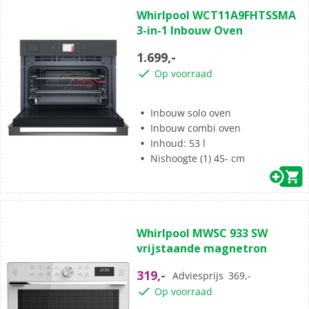
0.0
Whirlpool WCT11A9FHTSSMA
van
3-in-1 Inbouw Oven
de
5
1.699,-
sterren.
Op voorraad
Inbouw solo oven
Inbouw combi oven
Inhoud: 53 l
Nishoogte (1) 45- cm
(0)
0.0
Whirlpool MWSC 933 SW
van
vrijstaande magnetron
de
5
319,-
Adviesprijs
369,-
sterren.
Op voorraad