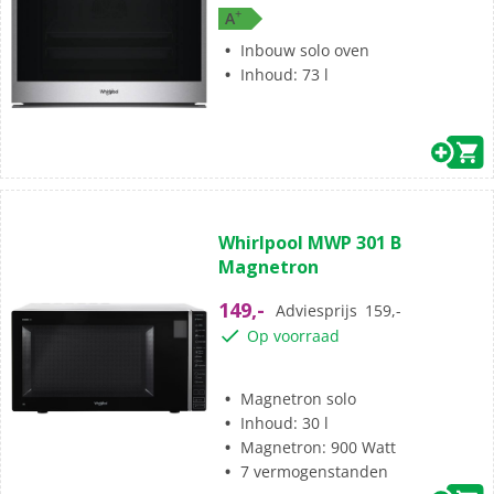
+
A
Inbouw solo oven
Inhoud: 73 l
(0)
0.0
Whirlpool MWP 301 B
van
Magnetron
de
5
149,-
Adviesprijs
159,-
sterren.
Op voorraad
Magnetron solo
Inhoud: 30 l
Magnetron: 900 Watt
7 vermogenstanden