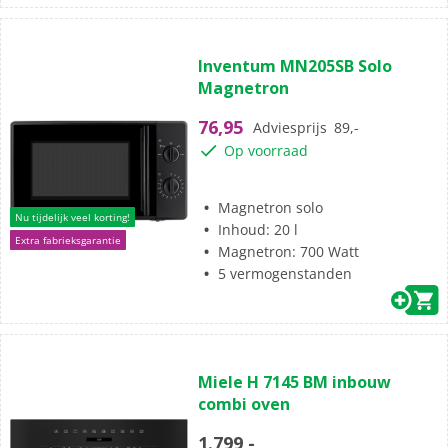
(2)
4.5
Inventum MN205SB Solo
van
Magnetron
de
5
76,95
Adviesprijs
89,-
sterren.
Op voorraad
2
beoordelingen
Magnetron solo
Nu tijdelijk veel korting!
Inhoud: 20 l
Extra fabrieksgarantie
Magnetron: 700 Watt
5 vermogenstanden
(1)
5.0
Miele H 7145 BM inbouw
van
combi oven
de
5
1.799,-