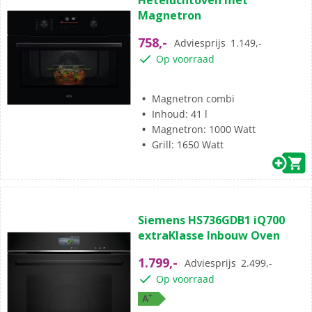
Heteluchtoven met
5
Magnetron
sterren.
758,-
Adviesprijs
1.149,-
Op voorraad
Magnetron combi
Inhoud: 41 l
Magnetron: 1000 Watt
Grill: 1650 Watt
(5)
4.8
Siemens HS736GDB1 iQ700
van
extraKlasse Inbouw Oven
de
5
1.799,-
Adviesprijs
2.499,-
sterren.
Op voorraad
5
+
A
beoordelingen