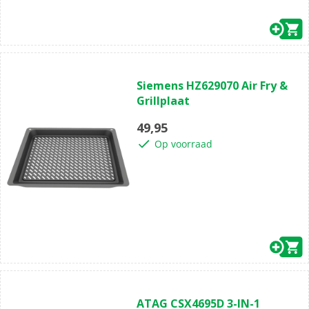
(0)
0.0
Siemens HZ629070 Air Fry &
van
Grillplaat
de
5
49,95
sterren.
Op voorraad
(0)
0.0
ATAG CSX4695D 3-IN-1
van