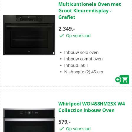
Multicuntionele Oven met
de
Groot Kleurendisplay -
5
Grafiet
sterren.
2.349,-
Op voorraad
Inbouw solo oven
Inbouw combi oven
Inhoud: 50 l
Nishoogte (2) 45 cm
(0)
0.0
Whirlpool WOI4S8HM2SX W4
van
Collection Inbouw Oven
de
5
579,-
sterren.
Op voorraad