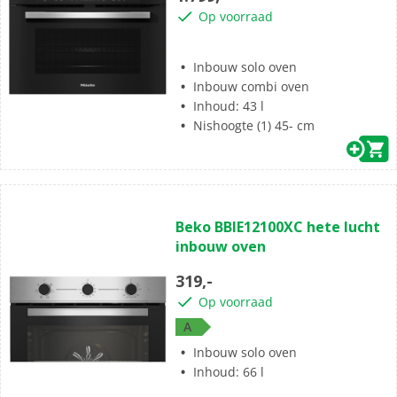
sterren.
Op voorraad
1
beoordeling
Inbouw solo oven
Inbouw combi oven
Inhoud: 43 l
Nishoogte (1) 45- cm
(0)
0.0
Beko BBIE12100XC hete lucht
van
inbouw oven
de
5
319,-
sterren.
Op voorraad
A
Inbouw solo oven
Inhoud: 66 l