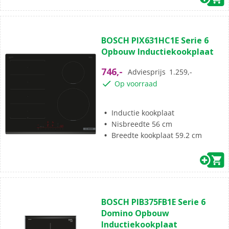
(5)
4.8
BOSCH PIX631HC1E Serie 6
van
Opbouw Inductiekookplaat
de
5
746,-
Adviesprijs
1.259,-
sterren.
Op voorraad
5
beoordelingen
Inductie kookplaat
Nisbreedte 56 cm
Breedte kookplaat 59.2 cm
(2)
4.5
BOSCH PIB375FB1E Serie 6
van
Domino Opbouw
de
Inductiekookplaat
5