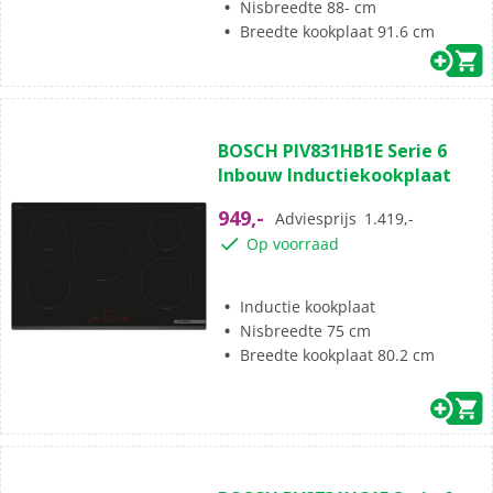
Nisbreedte 88- cm
Breedte kookplaat 91.6 cm
(20)
4.9
BOSCH PIV831HB1E Serie 6
van
Inbouw Inductiekookplaat
de
5
949,-
Adviesprijs
1.419,-
sterren.
Op voorraad
20
beoordelingen
Inductie kookplaat
Nisbreedte 75 cm
Breedte kookplaat 80.2 cm
(36)
4.9