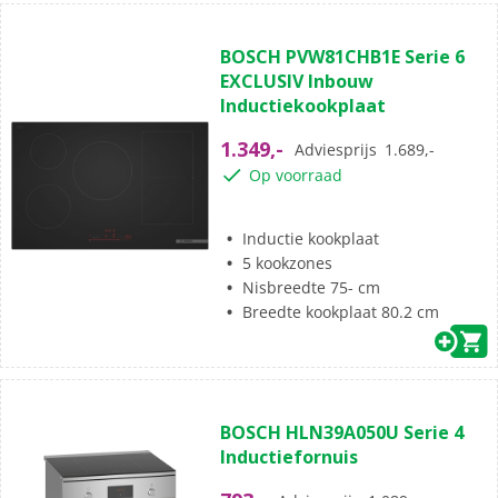
(2)
4.5
BOSCH PVW81CHB1E Serie 6
van
EXCLUSIV Inbouw
de
Inductiekookplaat
5
sterren.
1.349,-
Adviesprijs
1.689,-
2
Op voorraad
beoordelingen
Inductie kookplaat
5 kookzones
Nisbreedte 75- cm
Breedte kookplaat 80.2 cm
(62)
4.8
BOSCH HLN39A050U Serie 4
van
Inductiefornuis
de
5