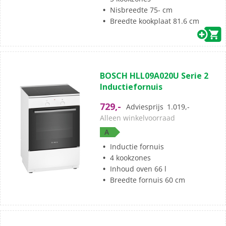
Nisbreedte 75- cm
Breedte kookplaat 81.6 cm
(1)
4.0
BOSCH HLL09A020U Serie 2
van
Inductiefornuis
de
5
729,-
Adviesprijs
1.019,-
sterren.
Alleen winkelvoorraad
1
A
beoordeling
Inductie fornuis
4 kookzones
Inhoud oven 66 l
Breedte fornuis 60 cm
(21)
4.8