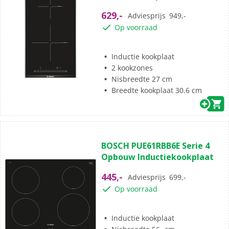
sterren.
629,-
Adviesprijs
949,-
2
Op voorraad
beoordelingen
Inductie kookplaat
2 kookzones
Nisbreedte 27 cm
Breedte kookplaat 30.6 cm
(3)
4.3
BOSCH PUE61RBB6E Serie 4
van
Opbouw Inductiekookplaat
de
5
445,-
Adviesprijs
699,-
sterren.
Op voorraad
3
beoordelingen
Inductie kookplaat