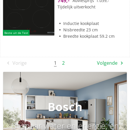
749,-
Adviesprijs
1.039,-
sterren.
Tijdelijk uitverkocht
3
beoordelingen
Inductie kookplaat
Nisbreedte 23 cm
Beste uit de Test
Breedte kookplaat 59.2 cm
1
Vorige
2
Volgende
Bosch
Bespaar water en energie, en