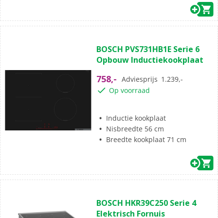
(14)
4.7
BOSCH PVS731HB1E Serie 6
van
Opbouw Inductiekookplaat
de
5
758,-
Adviesprijs
1.239,-
sterren.
Op voorraad
14
beoordelingen
Inductie kookplaat
Nisbreedte 56 cm
Breedte kookplaat 71 cm
(7)
4.3
BOSCH HKR39C250 Serie 4
van
Elektrisch Fornuis
de