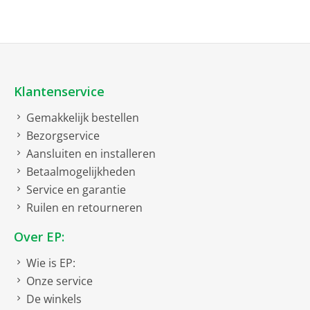
Bosch stofzuigers zonder zak
Advies over Bosch blenders
Advies over Bosch afzuigkappen
Advies over Bosch stofzuigers
Advies over Bosch fornuizen
Advies over Bosch strijkijzers
Klantenservice
Gemakkelijk bestellen
Bezorgservice
Aansluiten en installeren
Betaalmogelijkheden
Service en garantie
Ruilen en retourneren
Over EP:
Wie is EP:
Onze service
De winkels