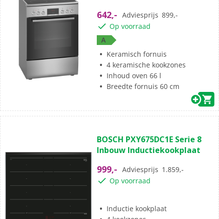
5
642,-
Adviesprijs
899,-
sterren.
Op voorraad
7
A
beoordelingen
Keramisch fornuis
4 keramische kookzones
Inhoud oven 66 l
Breedte fornuis 60 cm
(8)
4.9
BOSCH PXY675DC1E Serie 8
van
Inbouw Inductiekookplaat
de
5
999,-
Adviesprijs
1.859,-
sterren.
Op voorraad
8
beoordelingen
Inductie kookplaat