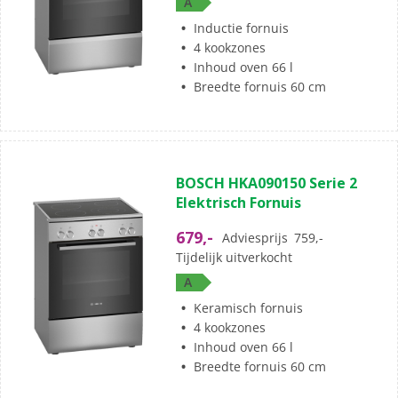
A
beoordelingen
Inductie fornuis
4 kookzones
Inhoud oven 66 l
Breedte fornuis 60 cm
(5)
4.4
BOSCH HKA090150 Serie 2
van
Elektrisch Fornuis
de
5
679,-
Adviesprijs
759,-
sterren.
Tijdelijk uitverkocht
5
A
beoordelingen
Keramisch fornuis
4 kookzones
Inhoud oven 66 l
Breedte fornuis 60 cm