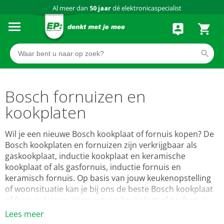
Al meer dan
50 jaar
dé elektronicaspecialist
75 winkels
door heel Nederland
Achteraf betalen via Klarna
Bosch fornuizen en
kookplaten
Wil je een nieuwe Bosch kookplaat of fornuis kopen? De
Bosch kookplaten en fornuizen zijn verkrijgbaar als
gaskookplaat, inductie kookplaat en keramische
kookplaat of als gasfornuis, inductie fornuis en
keramisch fornuis. Op basis van jouw keukenopstelling
of woonsituatie kan je bij ons de beste Bosch kookplaat
of fornuis kiezen. Voor een gaskookplaat of gasfornuis
heb je natuurlijk wel een gasaansluiting nodig in je
Lees meer
keuken en voor een inductie kookplaat en keramische