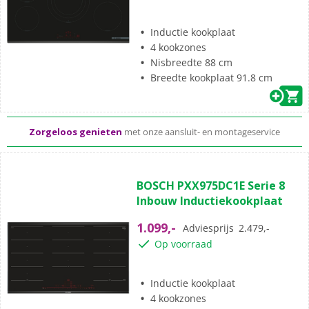
Inductie kookplaat
4 kookzones
Nisbreedte 88 cm
Standaard
gratis
thuisbezorgd vanaf 50,-
Breedte kookplaat 91.8 cm
Al meer dan 50 jaar dé elektronicaspecialist
Zorgeloos genieten
met onze aansluit- en montageservice
(43)
4.6
BOSCH PXX975DC1E Serie 8
van
Inbouw Inductiekookplaat
de
5
1.099,-
Adviesprijs
2.479,-
sterren.
Op voorraad
43
beoordelingen
Inductie kookplaat
4 kookzones