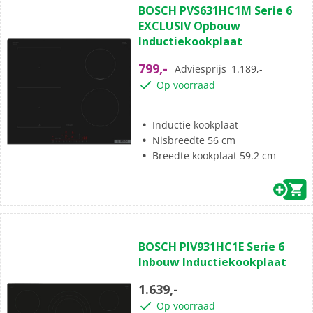
BOSCH PVS631HC1M Serie 6
van
EXCLUSIV Opbouw
de
Inductiekookplaat
5
sterren.
799,-
Adviesprijs
1.189,-
4
Op voorraad
beoordelingen
Inductie kookplaat
Nisbreedte 56 cm
Breedte kookplaat 59.2 cm
(0)
0.0
BOSCH PIV931HC1E Serie 6
van
Inbouw Inductiekookplaat
de
5
1.639,-
sterren.
Op voorraad