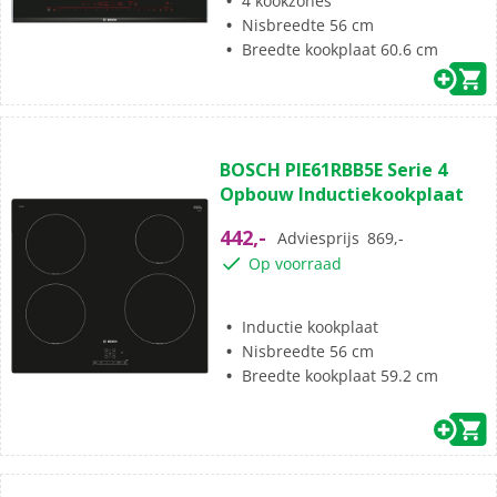
4 kookzones
Nisbreedte 56 cm
Breedte kookplaat 60.6 cm
(7)
4.9
BOSCH PIE61RBB5E Serie 4
van
Opbouw Inductiekookplaat
de
5
442,-
Adviesprijs
869,-
sterren.
Op voorraad
7
beoordelingen
Inductie kookplaat
Nisbreedte 56 cm
Breedte kookplaat 59.2 cm
(0)