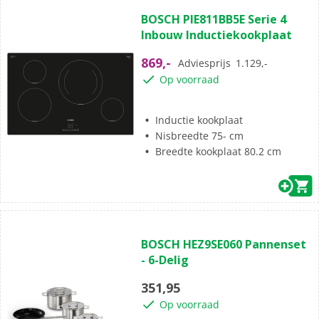
5.0
BOSCH PIE811BB5E Serie 4
van
Inbouw Inductiekookplaat
de
5
869,-
Adviesprijs
1.129,-
sterren.
Op voorraad
3
beoordelingen
Inductie kookplaat
Nisbreedte 75- cm
Breedte kookplaat 80.2 cm
(0)
0.0
BOSCH HEZ9SE060 Pannenset
van
- 6-Delig
de
5
351,95
sterren.
Op voorraad