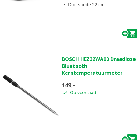
Doorsnede 22 cm
(0)
0.0
BOSCH HEZ32WA00 Draadloze
van
Bluetooth
de
Kerntemperatuurmeter
5
sterren.
149,-
Op voorraad