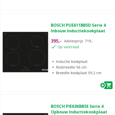
(5)
5.0
BOSCH PUE611BB5D Serie 4
van
Inbouw Inductiekookplaat
de
5
395,-
Adviesprijs
719,-
sterren.
Op voorraad
5
beoordelingen
Inductie kookplaat
Nisbreedte 56 cm
Breedte kookplaat 59.2 cm
(8)
5.0
BOSCH PIE63KBB5E Serie 4
van
Opbouw Inductiekookplaat
de