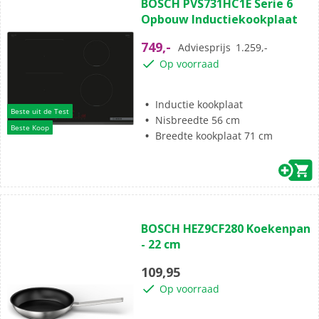
BOSCH PVS731HC1E Serie 6
van
Opbouw Inductiekookplaat
de
5
749,-
Adviesprijs
1.259,-
sterren.
Op voorraad
36
beoordelingen
Inductie kookplaat
Beste uit de Test
Nisbreedte 56 cm
Beste Koop
Breedte kookplaat 71 cm
(0)
0.0
BOSCH HEZ9CF280 Koekenpan
van
- 22 cm
de
5
109,95
sterren.
Op voorraad