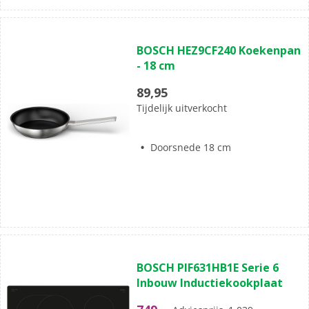
(0)
0.0
BOSCH HEZ9CF240 Koekenpan
van
- 18 cm
de
5
89,95
sterren.
Tijdelijk uitverkocht
Doorsnede 18 cm
(3)
5.0
BOSCH PIF631HB1E Serie 6
van
Inbouw Inductiekookplaat
de
5