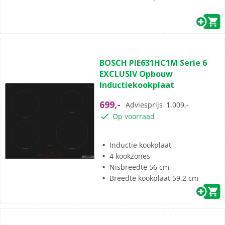
(9)
4.8
BOSCH PIE631HC1M Serie 6
van
EXCLUSIV Opbouw
de
Inductiekookplaat
5
sterren.
699,-
Adviesprijs
1.009,-
9
Op voorraad
beoordelingen
Inductie kookplaat
4 kookzones
Nisbreedte 56 cm
Breedte kookplaat 59.2 cm
(4)
4.8