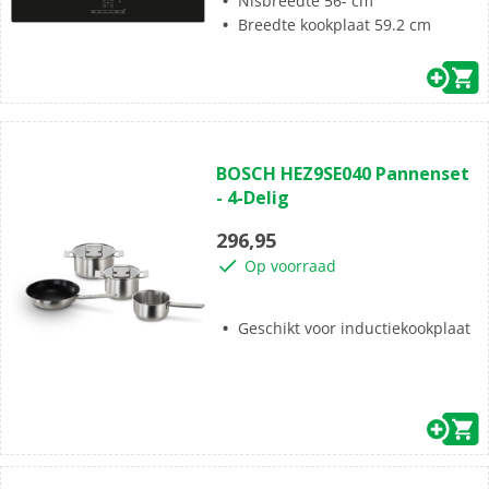
Nisbreedte 56- cm
Breedte kookplaat 59.2 cm
(0)
0.0
BOSCH HEZ9SE040 Pannenset
van
- 4-Delig
de
5
296,95
sterren.
Op voorraad
Geschikt voor inductiekookplaat
(3)