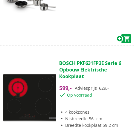
(0)
0.0
BOSCH PKF631FP3E Serie 6
van
Opbouw Elektrische
de
Kookplaat
5
sterren.
599,-
Adviesprijs
629,-
Op voorraad
4 kookzones
Nisbreedte 56- cm
Breedte kookplaat 59.2 cm