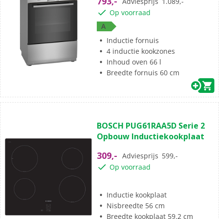
793,-
Adviesprijs
1.089,-
sterren.
Op voorraad
62
A
beoordelingen
Inductie fornuis
4 inductie kookzones
Inhoud oven 66 l
Breedte fornuis 60 cm
(7)
4.4
BOSCH PUG61RAA5D Serie 2
van
Opbouw Inductiekookplaat
de
5
309,-
Adviesprijs
599,-
sterren.
Op voorraad
7
beoordelingen
Inductie kookplaat
Nisbreedte 56 cm
Breedte kookplaat 59.2 cm