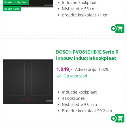
Inductie kookplaat
Beste uit de Test
Nisbreedte 56 cm
Beste Koop
Breedte kookplaat 71 cm
(3)
5.0
BOSCH PVQ61CHB1E Serie 6
van
Inbouw Inductiekookplaat
de
5
1.049,-
Adviesprijs
1.329,-
sterren.
Op voorraad
3
beoordelingen
Inductie kookplaat
4 kookzones
Nisbreedte 56- cm
Breedte kookplaat 59.2 cm