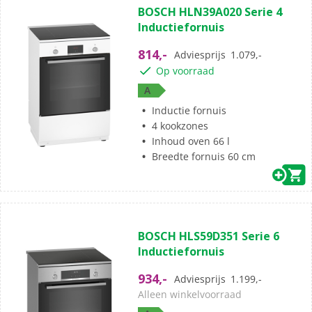
BOSCH HLN39A020 Serie 4
van
Inductiefornuis
de
5
814,-
Adviesprijs
1.079,-
sterren.
Op voorraad
21
A
beoordelingen
Inductie fornuis
4 kookzones
Inhoud oven 66 l
Breedte fornuis 60 cm
(9)
4.9
BOSCH HLS59D351 Serie 6
van
Inductiefornuis
de
5
934,-
Adviesprijs
1.199,-
sterren.
Alleen winkelvoorraad
9