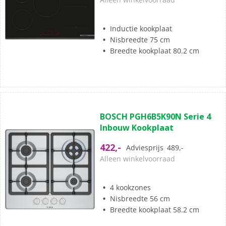
6
beoordelingen
Inductie kookplaat
Nisbreedte 75 cm
Breedte kookplaat 80.2 cm
(0)
0.0
BOSCH PGH6B5K90N Serie 4
van
Inbouw Kookplaat
de
5
422,-
Adviesprijs
489,-
sterren.
Alleen winkelvoorraad
4 kookzones
Nisbreedte 56 cm
Breedte kookplaat 58.2 cm