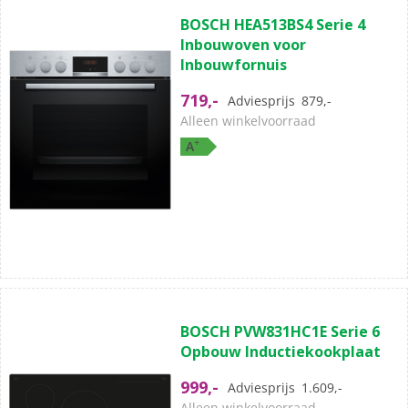
0.0
BOSCH HEA513BS4 Serie 4
van
Inbouwoven voor
de
Inbouwfornuis
5
sterren.
719,-
Adviesprijs
879,-
Alleen winkelvoorraad
+
A
(6)
5.0
BOSCH PVW831HC1E Serie 6
van
Opbouw Inductiekookplaat
de
5
999,-
Adviesprijs
1.609,-
sterren.
Alleen winkelvoorraad