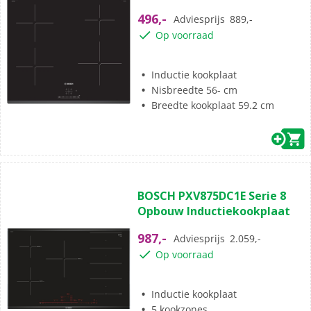
5
496,-
Adviesprijs
889,-
sterren.
Op voorraad
8
beoordelingen
Inductie kookplaat
Nisbreedte 56- cm
Breedte kookplaat 59.2 cm
(98)
4.8
BOSCH PXV875DC1E Serie 8
van
Opbouw Inductiekookplaat
de
5
987,-
Adviesprijs
2.059,-
sterren.
Op voorraad
98
beoordelingen
Inductie kookplaat
5 kookzones