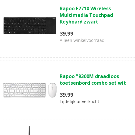
0.0
Rapoo E2710 Wireless
van
Multimedia Touchpad
de
Keyboard zwart
5
sterren.
39,99
Alleen winkelvoorraad
(0)
0.0
Rapoo "9300M draadloos
van
toetsenbord combo set wit
de
5
39,99
sterren.
Tijdelijk uitverkocht
(0)
0.0