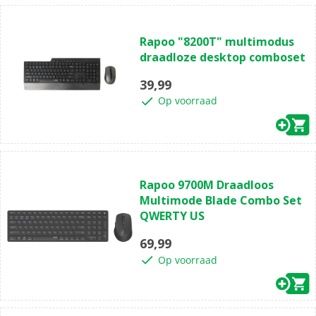
(0)
0.0
Rapoo "8200T" multimodus
van
draadloze desktop comboset
de
5
39,99
sterren.
Op voorraad
(0)
0.0
Rapoo ​9700M Draadloos
van
Multimode Blade Combo Set
de
QWERTY US
5
sterren.
69,99
Op voorraad