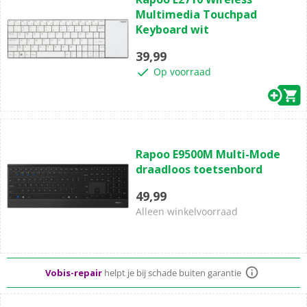
van
Multimedia Touchpad
de
Keyboard wit
5
sterren.
39,99
Op voorraad
(0)
0.0
Rapoo E9500M Multi-Mode
van
draadloos toetsenbord
de
5
49,99
sterren.
Alleen winkelvoorraad
Standaard
gratis
thuisbezorgd vanaf 50,-
Vobis-repair
helpt je bij schade buiten garantie
Al meer dan
50 jaar
dé elektronicaspecialist
(0)