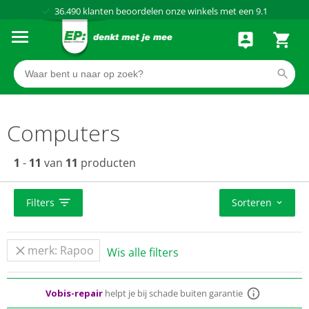
Al meer dan
50 jaar
dé elektronicaspecialist
75 winkels
door heel Nederland
Achteraf betalen via Klarna
Computers
1
-
11
van
11
producten
Filters
Sorteren
Standaard
gratis
thuisbezorgd vanaf 50,-
merk: Rapoo
Wis alle filters
Vobis-repair
helpt je bij schade buiten garantie
Al meer dan
50 jaar
dé elektronicaspecialist