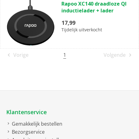
Rapoo XC140 draadloze QI
van
inductielader + lader
de
5
17,99
sterren.
Tijdelijk uitverkocht
1
Vorige
Volgende
Klantenservice
Gemakkelijk bestellen
Bezorgservice