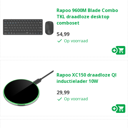
(0)
0.0
Rapoo 9600M Blade Combo
van
TKL draadloze desktop
de
comboset
5
sterren.
54,99
Op voorraad
(0)
0.0
Rapoo XC150 draadloze QI
van
inductielader 10W
de
5
29,99
sterren.
Op voorraad
(0)
0.0