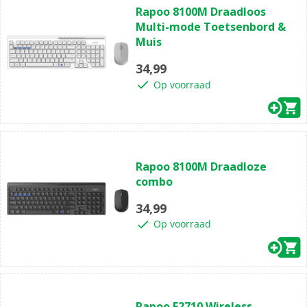
Rapoo 8100M Draadloos
van
Multi-mode Toetsenbord &
de
Muis
5
sterren.
34,99
Op voorraad
(0)
0.0
Rapoo 8100M Draadloze
van
combo
de
5
34,99
sterren.
Op voorraad
(0)
0.0
Rapoo E2710 Wireless