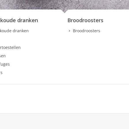
koude dranken
Broodroosters
koude dranken
Broodroosters
rtoestellen
sen
fuges
rs