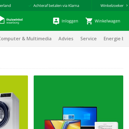
erland
Achteraf betalen via Klarna
Winkelzoeker
Inloggen
Winkelwagen
Computer & Multimedia
Advies
Service
Energie be