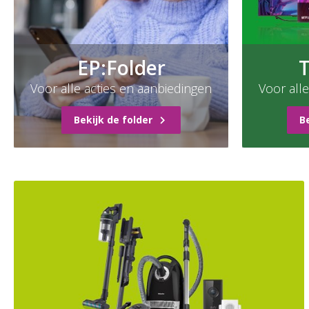
EP:Folder
T
Voor alle acties en aanbiedingen
Voor all
Bekijk de folder
Be