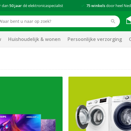
r dan
50 jaar
dé elektronicaspecialist
75 winkels
door heel Ned
w
Huishoudelijk & wonen
Persoonlijke verzorging