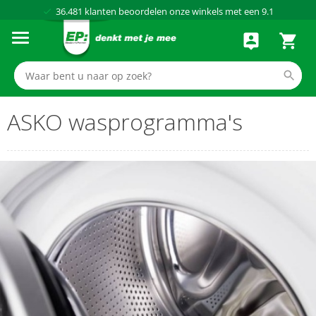
36.481
klanten beoordelen onze winkels met een
9.1
Al meer dan
50 jaar
dé elektronicaspecialist
75 winkels
door heel Nederland
Achteraf betalen via Klarna
ASKO wasprogramma's