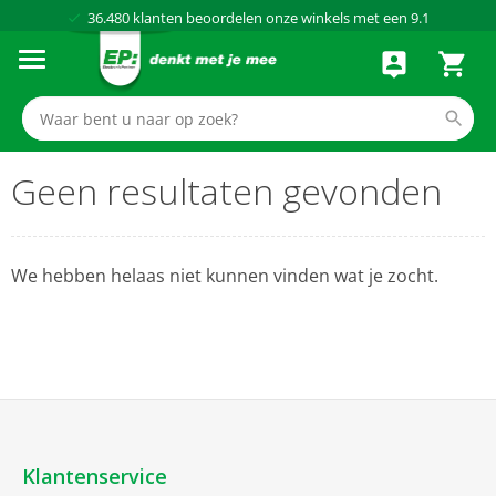
36.480
klanten beoordelen onze winkels met een
9.1
Al meer dan
50 jaar
dé elektronicaspecialist
75 winkels
door heel Nederland
Achteraf betalen via Klarna
Geen resultaten gevonden
We hebben helaas niet kunnen vinden wat je zocht.
Klantenservice