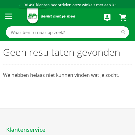
36.490
klanten beoordelen onze winkels met een
9.1
Al meer dan
50 jaar
dé elektronicaspecialist
75 winkels
door heel Nederland
Achteraf betalen via Klarna
Geen resultaten gevonden
We hebben helaas niet kunnen vinden wat je zocht.
Klantenservice