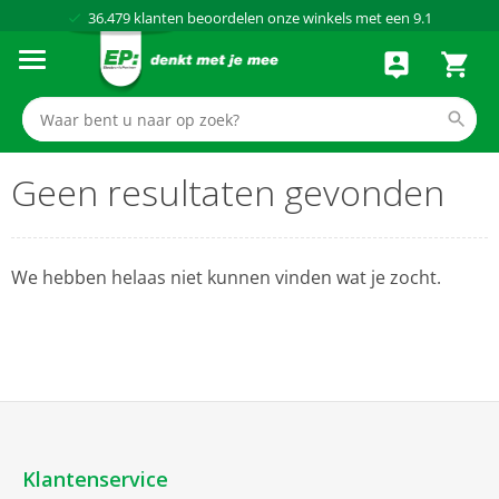
36.479
klanten beoordelen onze winkels met een
9.1
Al meer dan
50 jaar
dé elektronicaspecialist
75 winkels
door heel Nederland
Achteraf betalen via Klarna
Geen resultaten gevonden
We hebben helaas niet kunnen vinden wat je zocht.
Klantenservice