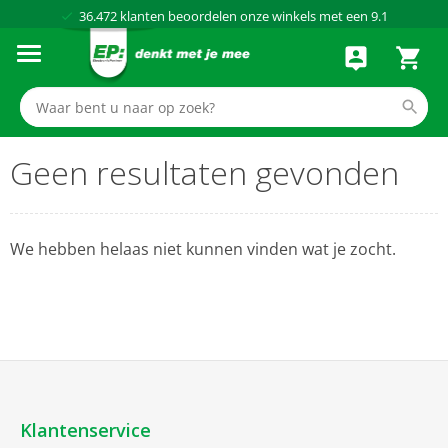
36.472
klanten beoordelen onze winkels met een
9.1
Al meer dan
50 jaar
dé elektronicaspecialist
75 winkels
door heel Nederland
Achteraf betalen via Klarna
Geen resultaten gevonden
We hebben helaas niet kunnen vinden wat je zocht.
Klantenservice