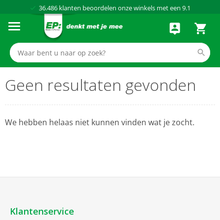
36.486
klanten beoordelen onze winkels met een
9.1
Al meer dan
50 jaar
dé elektronicaspecialist
75 winkels
door heel Nederland
Achteraf betalen via Klarna
Geen resultaten gevonden
We hebben helaas niet kunnen vinden wat je zocht.
Klantenservice