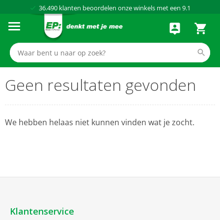
36.490
klanten beoordelen onze winkels met een
9.1
Al meer dan
50 jaar
dé elektronicaspecialist
75 winkels
door heel Nederland
Achteraf betalen via Klarna
Geen resultaten gevonden
We hebben helaas niet kunnen vinden wat je zocht.
Klantenservice