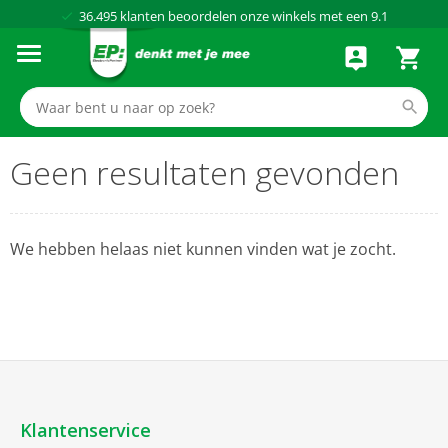
36.495
klanten beoordelen onze winkels met een
9.1
Al meer dan
50 jaar
dé elektronicaspecialist
75 winkels
door heel Nederland
Achteraf betalen via Klarna
Geen resultaten gevonden
We hebben helaas niet kunnen vinden wat je zocht.
Klantenservice