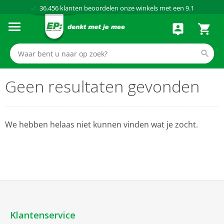
36.456
klanten beoordelen onze winkels met een
9.1
Al meer dan
50 jaar
dé elektronicaspecialist
75 winkels
door heel Nederland
Achteraf betalen via Klarna
Geen resultaten gevonden
We hebben helaas niet kunnen vinden wat je zocht.
Klantenservice