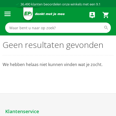
36.490
klanten beoordelen onze winkels met een
9.1
Al meer dan
50 jaar
dé elektronicaspecialist
75 winkels
door heel Nederland
Achteraf betalen via Klarna
Geen resultaten gevonden
We hebben helaas niet kunnen vinden wat je zocht.
Klantenservice