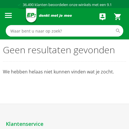
36.490
klanten beoordelen onze winkels met een
9.1
Al meer dan
50 jaar
dé elektronicaspecialist
75 winkels
door heel Nederland
Achteraf betalen via Klarna
Geen resultaten gevonden
We hebben helaas niet kunnen vinden wat je zocht.
Klantenservice