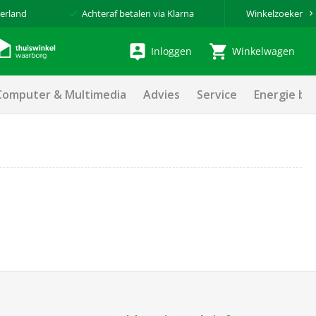
erland
Achteraf betalen via Klarna
Winkelzoeker
Inloggen
Winkelwagen
Computer & Multimedia
Advies
Service
Energie be