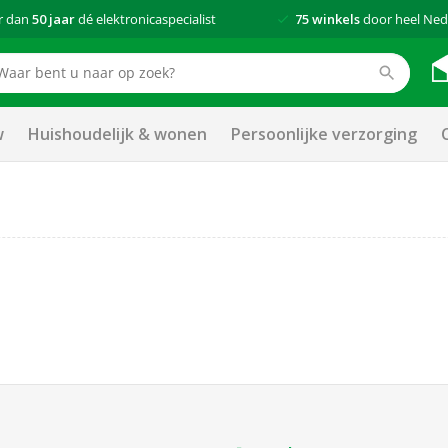
r dan
50 jaar
dé elektronicaspecialist
75 winkels
door heel Ned
w
Huishoudelijk & wonen
Persoonlijke verzorging