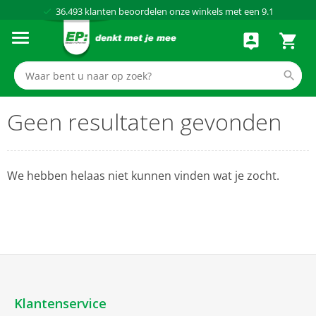
36.493
klanten beoordelen onze winkels met een
9.1
Al meer dan
50 jaar
dé elektronicaspecialist
75 winkels
door heel Nederland
Achteraf betalen via Klarna
Geen resultaten gevonden
We hebben helaas niet kunnen vinden wat je zocht.
Klantenservice