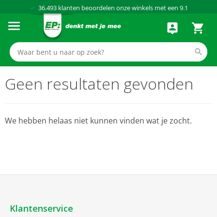
36.493
klanten beoordelen onze winkels met een
9.1
Al meer dan
50 jaar
dé elektronicaspecialist
75 winkels
door heel Nederland
Achteraf betalen via Klarna
Geen resultaten gevonden
We hebben helaas niet kunnen vinden wat je zocht.
Klantenservice